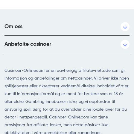
Om oss
Anbefalte casinoer
Casinoer-Online.com er en uavhengig affiliate-nettside som gir
informasjon og anbefalinger om nettcasinoer. Vi driver ikke noen
spilltjenester eller aksepterer veddemål direkte. Innholdet vårt er
kun til informasjonsformål og er ment for brukere som er 18 år
eller eldre. Gambling innebærer risiko, og vi oppfordrer til
ansvarlig spill. Sørg for at du overholder dine lokale lover før du
deltar i nettpengespill. Casinoer-Online.com kan tjene
provisjoner fra affiliate-lenker, men dette påvirker ikke
objektiviteten i våre anmeldelser eller rangeringer.