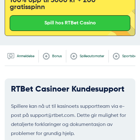
100% opp til 5000 kr + 200
gratisspinn
Spill hos RTBet Casino
Anmeldelse
Bonus
Spilleautomater
Sportsbett
RTBet Casinoer Kundesupport
Spillere kan nå ut til kasinoets supportteam via e-
post på
support@rtbet.com
. Dette gir mulighet for
detaljerte forklaringer og dokumentasjon av
problemer for grundig hjelp.