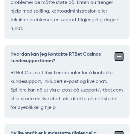
problemer de måtte støte på. Enten du trenger
hjelp med spilling, kontoadministrasjon eller
tekniske problemer, er support tilgjengelig døgnet
rundt.
Hvordan kan jeg kontakte RTBet Casinos
kundesupportteam?
RTBet Casino tilbyr flere kanaler for å kontakte
kundesupport, inkludert e-post og live chat.
Spillere kan nå ut via e-post på
support@rtbet.com
eller starte en live chat-økt direkte på nettstedet
for øyeblikkelig hjelp.
Hvilke språk er kundestøtte tilgjengelig