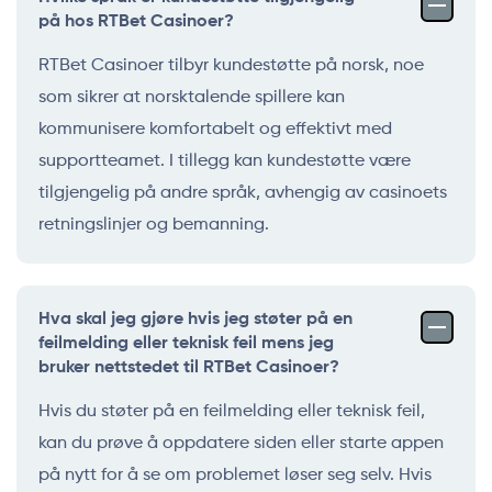
på hos RTBet Casinoer?
RTBet Casinoer tilbyr kundestøtte på norsk, noe
som sikrer at norsktalende spillere kan
kommunisere komfortabelt og effektivt med
supportteamet. I tillegg kan kundestøtte være
tilgjengelig på andre språk, avhengig av casinoets
retningslinjer og bemanning.
Hva skal jeg gjøre hvis jeg støter på en
feilmelding eller teknisk feil mens jeg
bruker nettstedet til RTBet Casinoer?
Hvis du støter på en feilmelding eller teknisk feil,
kan du prøve å oppdatere siden eller starte appen
på nytt for å se om problemet løser seg selv. Hvis