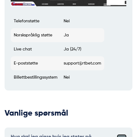
Telefonstøtte
Nei
Norskspråklig støtte
Ja
Live chat
Ja (24/7)
E-poststøtte
support@rtbet.com
Billettbestillingssystem
Nei
Vanlige spørsmål
Hva skal jeg gjøre hvis jeg støter på