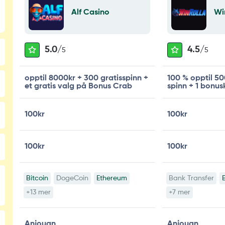
Alf Casino
Wi
5.0/
4.5/
5
5
opptil 8000kr + 300 gratisspinn +
100 % opptil 5
et gratis valg på Bonus Crab
spinn + 1 bonu
100kr
100kr
100kr
100kr
Bitcoin
DogeCoin
Ethereum
Bank Transfer
+13 mer
+7 mer
Anjouan
Anjouan