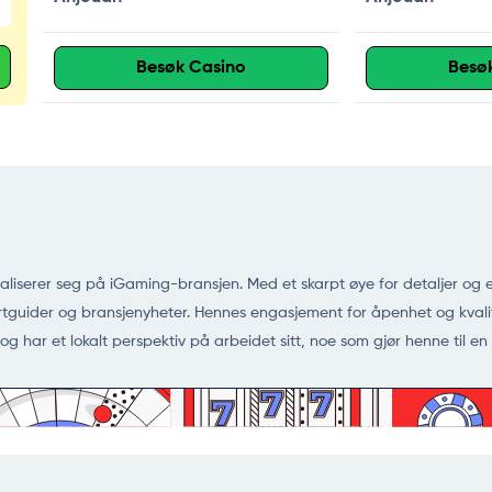
Besøk Casino
Besø
ialiserer seg på iGaming-bransjen. Med et skarpt øye for detaljer og 
uider og bransjenyheter. Hennes engasjement for åpenhet og kvalitet 
g har et lokalt perspektiv på arbeidet sitt, noe som gjør henne til e