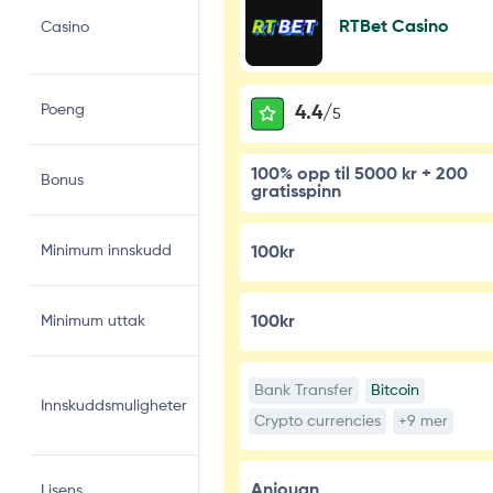
RTBet Casino
Casino
Poeng
4.4/
5
100% opp til 5000 kr + 200
Bonus
gratisspinn
Minimum innskudd
100kr
Minimum uttak
100kr
Bank Transfer
Bitcoin
Innskuddsmuligheter
Crypto currencies
+9 mer
Anjouan
Lisens