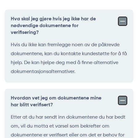
Hva skal jeg gjøre hvis jeg ikke har de
nødvendige dokumentene for
verifisering?
Hvis du ikke kan fremlegge noen av de påkrevde
dokumentene, kan du kontakte kundestøtte for å få
hjelp. De kan hjelpe deg med å finne alternative
dokumentasjonsalternativer.
Hvordan vet jeg om dokumentene mine
har blitt verifisert?
Etter at du har sendt inn dokumentene du har bedt
om, vil du motta et varsel som bekrefter om
dokumentene er verifisert eller om det er behov for