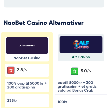
NaoBet Casino Alternativer
Alf Casino
NaoBet Casino
2.8/
5
5.0/
5
opptil 8000kr + 300
100% opp til 5000 kr +
gratisspinn + et gratis
200 gratisspinn
valg på Bonus Crab
235kr
100kr