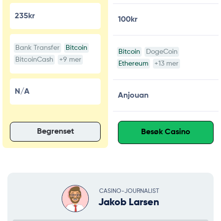
235kr
100kr
Bank Transfer
Bitcoin
Bitcoin
DogeCoin
BitcoinCash
+9 mer
Ethereum
+13 mer
N/A
Anjouan
Begrenset
Besøk Casino
CASINO-JOURNALIST
Jakob Larsen