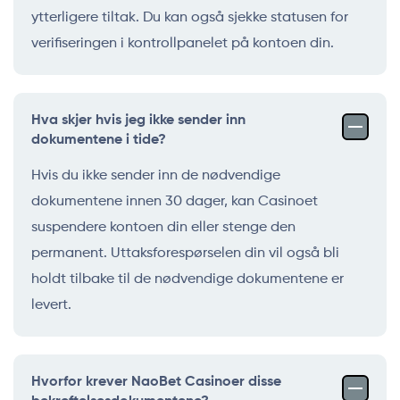
ytterligere tiltak. Du kan også sjekke statusen for
verifiseringen i kontrollpanelet på kontoen din.
Hva skjer hvis jeg ikke sender inn
dokumentene i tide?
Hvis du ikke sender inn de nødvendige
dokumentene innen 30 dager, kan Casinoet
suspendere kontoen din eller stenge den
permanent. Uttaksforespørselen din vil også bli
holdt tilbake til de nødvendige dokumentene er
levert.
Hvorfor krever NaoBet Casinoer disse