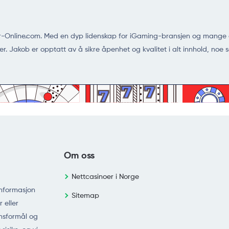
Online.com. Med en dyp lidenskap for iGaming-bransjen og mange års e
 Jakob er opptatt av å sikre åpenhet og kvalitet i alt innhold, noe so
Om oss
Nettcasinoer i Norge
informasjon
Sitemap
 eller
onsformål og