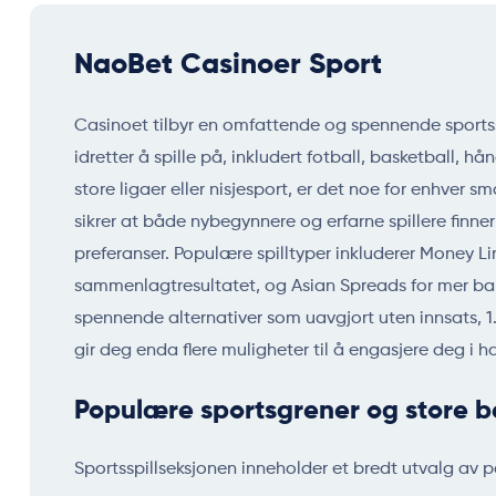
NaoBet Casinoer Sport
Casinoet tilbyr en omfattende og spennende sportss
idretter å spille på, inkludert fotball, basketball, 
store ligaer eller nisjesport, er det noe for enhver s
sikrer at både nybegynnere og erfarne spillere finn
preferanser. Populære spilltyper inkluderer Money Line
sammenlagtresultatet, og Asian Spreads for mer bala
spennende alternativer som uavgjort uten innsats, 1
gir deg enda flere muligheter til å engasjere deg i h
Populære sportsgrener og store 
Sportsspillseksjonen inneholder et bredt utvalg av 