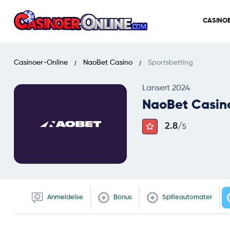
CASINOE
Casinoer-Online
NaoBet Casino
Sportsbetting
Lansert 2024
NaoBet Casino
2.8/
5
Anmeldelse
Bonus
Spilleautomater