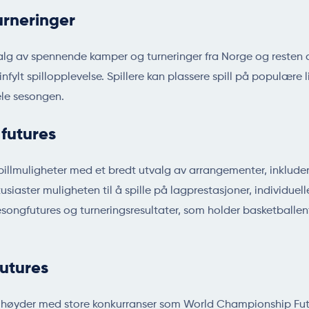
urneringer
lg av spennende kamper og turneringer fra Norge og resten av v
fylt spillopplevelse. Spillere kan plassere spill på populære 
ele sesongen.
 futures
pillmuligheter med et bredt utvalg av arrangementer, inklude
usiaster muligheten til å spille på lagprestasjoner, individuel
m sesongfutures og turneringsresultater, som holder basketball
utures
 høyder med store konkurranser som World Championship Futur