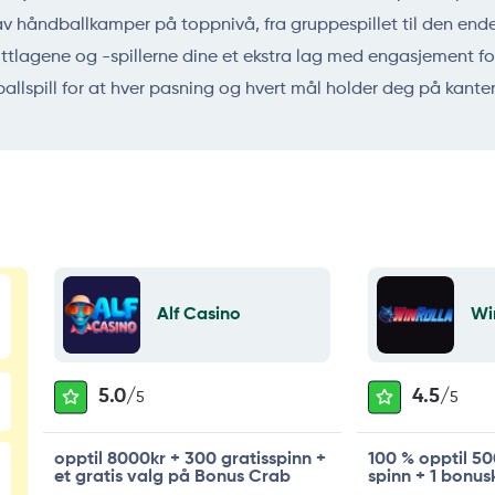
ll av håndballkamper på toppnivå, fra gruppespillet til den en
ittlagene og -spillerne dine et ekstra lag med engasjement fo
ballspill for at hver pasning og hvert mål holder deg på kante
Alf Casino
Wi
5.0/
4.5/
5
5
opptil 8000kr + 300 gratisspinn +
100 % opptil 5
et gratis valg på Bonus Crab
spinn + 1 bonu