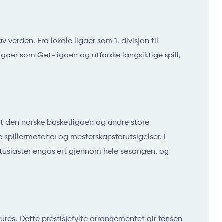
erden. Fra lokale ligaer som 1. divisjon til
ligaer som Get-ligaen og utforske langsiktige spill,
rt den norske basketligaen og andre store
le spillermatcher og mesterskapsforutsigelser. I
entusiaster engasjert gjennom hele sesongen, og
es. Dette prestisjefylte arrangementet gir fansen