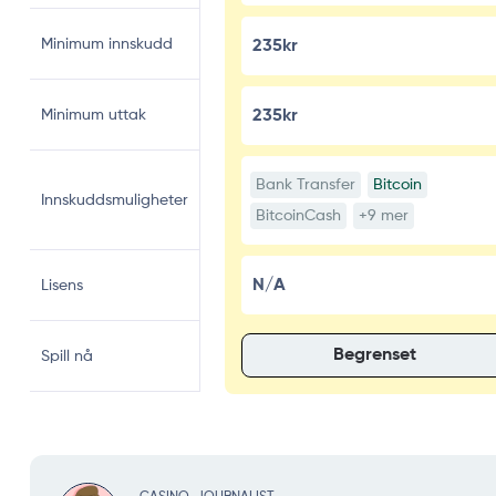
Minimum innskudd
235kr
Minimum uttak
235kr
Bank Transfer
Bitcoin
Innskuddsmuligheter
BitcoinCash
+9 mer
N/A
Lisens
Begrenset
Spill nå