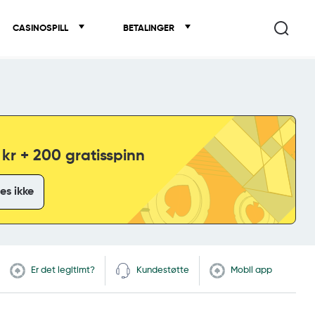
CASINOSPILL
BETALINGER
kr + 200 gratisspinn
es ikke
Er det legitimt?
Kundestøtte
Mobil app