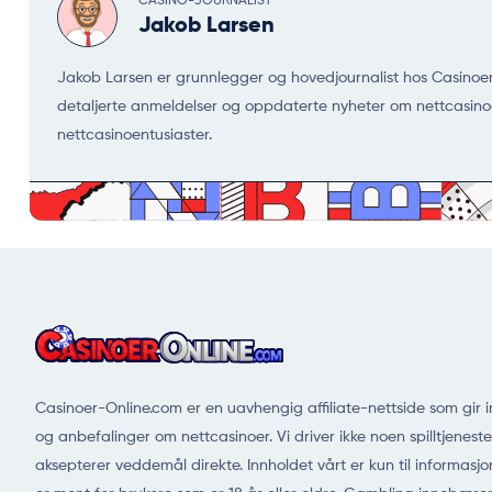
CASINO-JOURNALIST
Jakob Larsen
Jakob Larsen er grunnlegger og hovedjournalist hos Casinoer-
detaljerte anmeldelser og oppdaterte nyheter om nettcasinoer.
nettcasinoentusiaster.
Casinoer-Online.com er en uavhengig affiliate-nettside som gir 
og anbefalinger om nettcasinoer. Vi driver ikke noen spilltjenester
aksepterer veddemål direkte. Innholdet vårt er kun til informasj