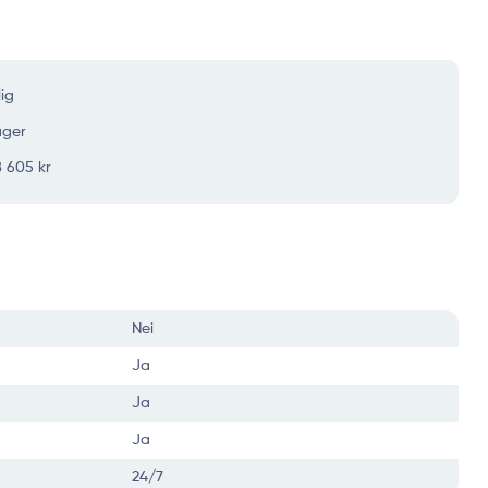
ig
ager
 605 kr
Nei
Ja
Ja
Ja
24/7