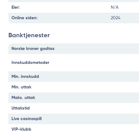
Eier:
N/A
Online siden:
2024
Banktjenester
Norske kroner godtas
Innskuddsmetoder
Min. innskudd
Min. uttak
Maks. uttak
Uttakstid
Live casinospill
VIP-klubb