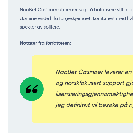
NaoBet Casinoer utmerker seg i å balansere stil med 
dominerende lilla fargeskjemaet, kombinert med livli
spekter av spillere.
Notater fra forfatteren:
NaoBet Casinoer leverer en
og norskfokusert support gjør 
lisensieringsgjennomsiktighe
jeg definitivt vil besøke på n