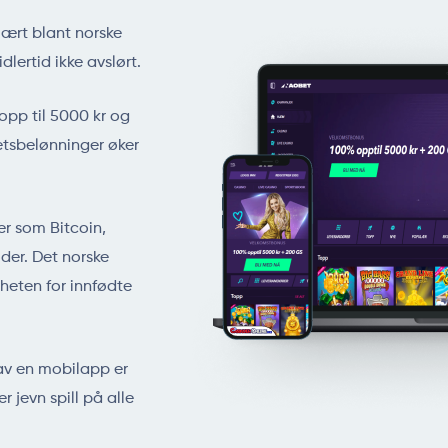
lært blant norske
dlertid ikke avslørt.
pp til 5000 kr og
etsbelønninger øker
er som Bitcoin,
der. Det norske
gheten for innfødte
 av en mobilapp er
 jevn spill på alle