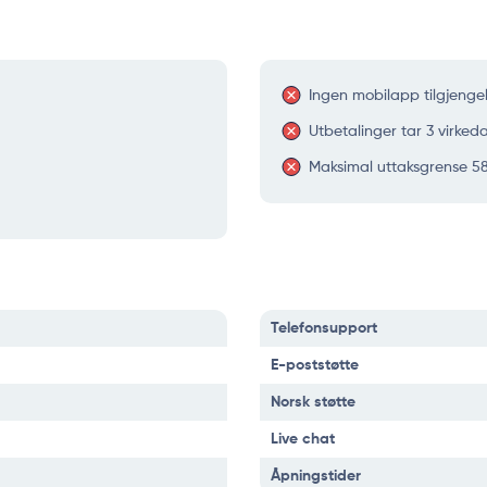
Ingen mobilapp tilgjengel
Utbetalinger tar 3 virked
Maksimal uttaksgrense 58
Telefonsupport
E-poststøtte
Norsk støtte
Live chat
Åpningstider