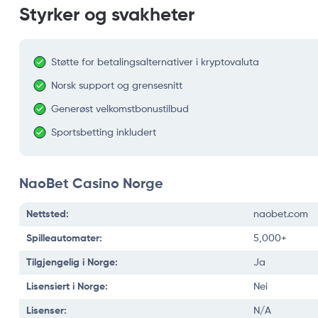
Styrker og svakheter
Støtte for betalingsalternativer i kryptovaluta
Norsk support og grensesnitt
Generøst velkomstbonustilbud
Sportsbetting inkludert
NaoBet Casino Norge
Nettsted:
naobet.com
Spilleautomater:
5,000+
Tilgjengelig i Norge:
Ja
Lisensiert i Norge:
Nei
Lisenser:
N/A