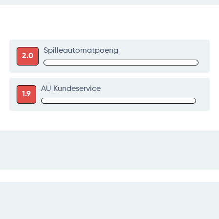
Novomatic
Platipus
Playtech
Red Rake
Spilleautomatpoeng
2.0
Ruby Play
Spinmatic
AU Kundeservice
1.9
Stormcraft Studios
Thunderkick
Yggdrasil