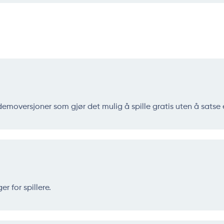
moversjoner som gjør det mulig å spille gratis uten å satse 
r for spillere.