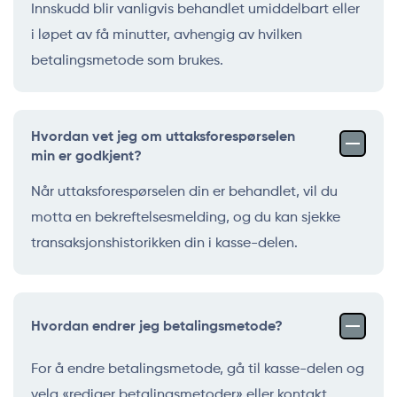
Innskudd blir vanligvis behandlet umiddelbart eller
i løpet av få minutter, avhengig av hvilken
betalingsmetode som brukes.
Hvordan vet jeg om uttaksforespørselen
min er godkjent?
Når uttaksforespørselen din er behandlet, vil du
motta en bekreftelsesmelding, og du kan sjekke
transaksjonshistorikken din i kasse-delen.
Hvordan endrer jeg betalingsmetode?
For å endre betalingsmetode, gå til kasse-delen og
velg «rediger betalingsmetoder» eller kontakt