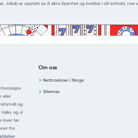
 Jakob er opptatt av å sikre åpenhet og kvalitet i alt innhold, noe so
Om oss
Nettcasinoer i Norge
informasjon
Sitemap
 eller
onsformål og
isiko, og vi
e lover før
oner fra
eldelser