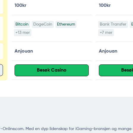
100kr
100kr
Bitcoin
DogeCoin
Ethereum
Bank Transfer
+13 mer
+7 mer
Anjouan
Anjouan
Besøk Casino
Besø
Online.com. Med en dyp lidenskap for iGaming-bransjen og mange års e