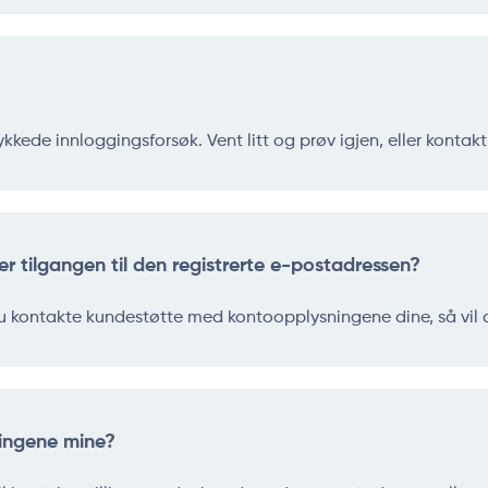
ykkede innloggingsforsøk. Vent litt og prøv igjen, eller kontak
r tilgangen til den registrerte e-postadressen?
 du kontakte kundestøtte med kontoopplysningene dine, så vil
ingene mine?