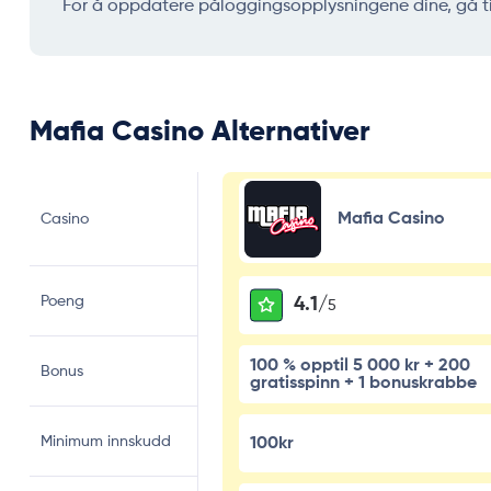
For å oppdatere påloggingsopplysningene dine, gå til 
Mafia Casino Alternativer
Mafia Casino
Casino
Poeng
4.1/
5
100 % opptil 5 000 kr + 200
Bonus
gratisspinn + 1 bonuskrabbe
Minimum innskudd
100kr