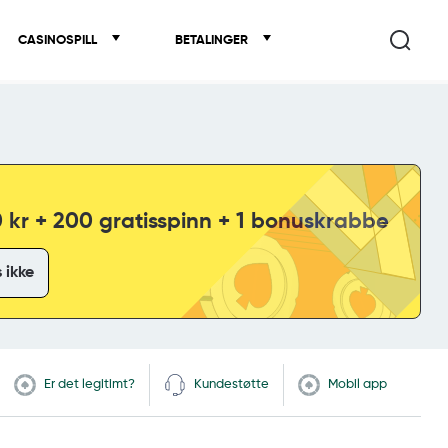
CASINOSPILL
BETALINGER
0 kr + 200 gratisspinn + 1 bonuskrabbe
 ikke
Er det legitimt?
Kundestøtte
Mobil app