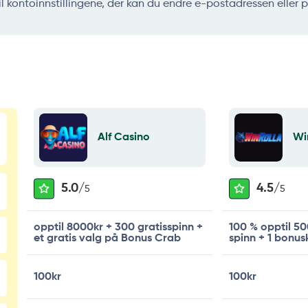
kontoinnstillingene, der kan du endre e-postadressen eller p
Alf Casino
Wi
5.0/
4.5/
5
5
opptil 8000kr + 300 gratisspinn +
100 % opptil 5
et gratis valg på Bonus Crab
spinn + 1 bonu
100kr
100kr