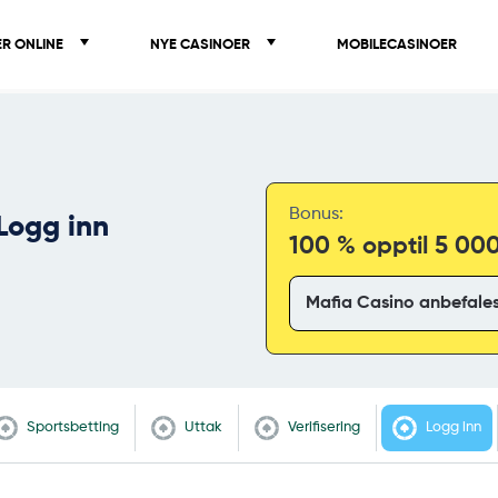
R ONLINE
NYE CASINOER
MOBILECASINOER
Bonus:
Logg inn
100 % opptil 5 00
Mafia Casino anbefales
Sportsbetting
Uttak
Verifisering
Logg inn