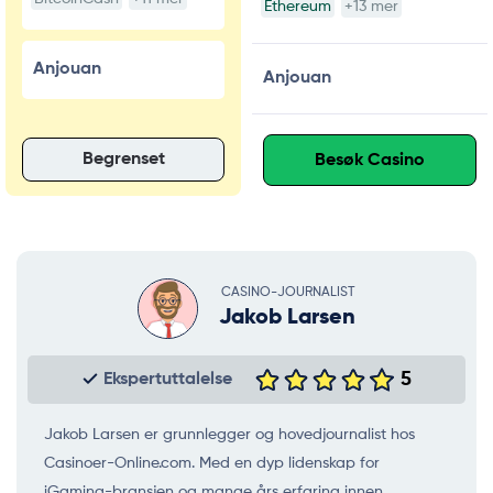
Ethereum
+13 mer
Anjouan
Anjouan
Begrenset
Besøk Casino
CASINO-JOURNALIST
Jakob Larsen
5
Ekspertuttalelse
Jakob Larsen er grunnlegger og hovedjournalist hos
Casinoer-Online.com. Med en dyp lidenskap for
iGaming-bransjen og mange års erfaring innen