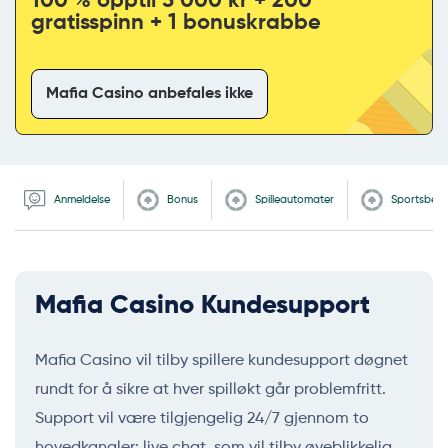
100 % opptil 5 000 kr + 200
gratisspinn + 1 bonuskrabbe
Mafia Casino anbefales ikke
Anmeldelse
Bonus
Spilleautomater
Sportsbett
Mafia Casino Kundesupport
Mafia Casino vil tilby spillere kundesupport døgnet
rundt for å sikre at hver spilløkt går problemfritt.
Support vil være tilgjengelig 24/7 gjennom to