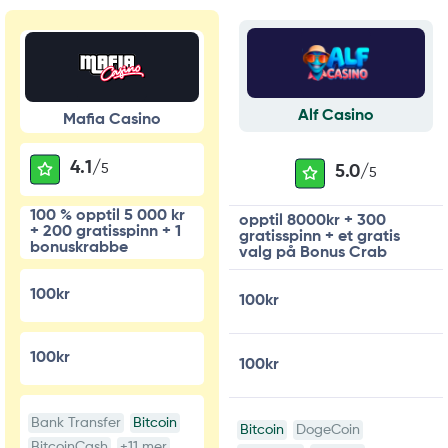
Alf Casino
Mafia Casino
4.1/
5
5.0/
5
100 % opptil 5 000 kr
opptil 8000kr + 300
+ 200 gratisspinn + 1
gratisspinn + et gratis
bonuskrabbe
valg på Bonus Crab
100kr
100kr
100kr
100kr
Bank Transfer
Bitcoin
Bitcoin
DogeCoin
BitcoinCash
+11 mer