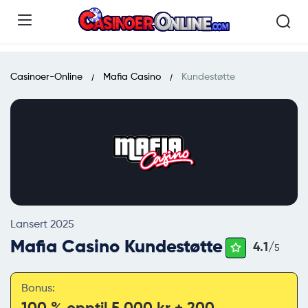
Casinoer-Online
Mafia Casino
Kundestøtte
Lansert 2025
Mafia Casino Kundestøtte
4.1/
5
Bonus: