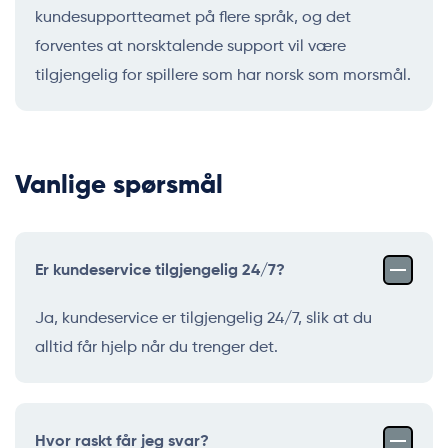
kundesupportteamet på flere språk, og det
forventes at norsktalende support vil være
tilgjengelig for spillere som har norsk som morsmål.
Vanlige spørsmål
Er kundeservice tilgjengelig 24/7?
Ja, kundeservice er tilgjengelig 24/7, slik at du
alltid får hjelp når du trenger det.
Hvor raskt får jeg svar?