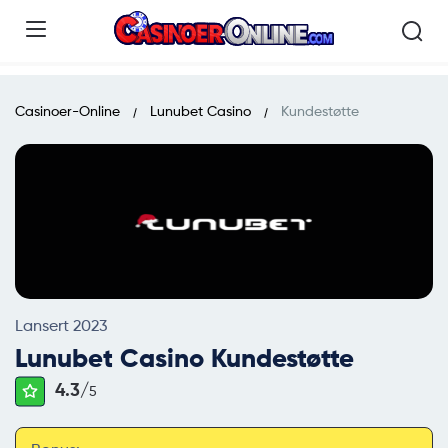
Casinoer-Online
Lunubet Casino
Kundestøtte
Lansert 2023
Lunubet Casino Kundestøtte
4.3/
5