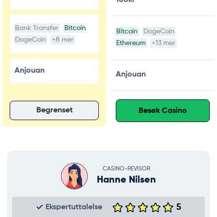
100kr
Bank Transfer
Bitcoin
Bitcoin
DogeCoin
DogeCoin
+8 mer
Ethereum
+13 mer
Anjouan
Anjouan
Begrenset
Besøk Casino
CASINO-REVISOR
Hanne Nilsen
5
Ekspertuttalelse