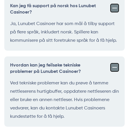
Kan jeg få support på norsk hos Lunubet
Casinoer?
Ja, Lunubet Casinoer har som mål å tilby support
på flere språk, inkludert norsk. Spillere kan
kommunisere på sitt foretrukne språk for å få hjelp.
Hvordan kan jeg feilsøke tekniske
problemer på Lunubet Casinoer?
Ved tekniske problemer kan du prøve å tømme
nettleserens hurtigbuffer, oppdatere nettleseren din
eller bruke en annen nettleser. Hvis problemene
vedvarer, kan du kontakte Lunubet Casinoers
kundestøtte for å få hjelp.