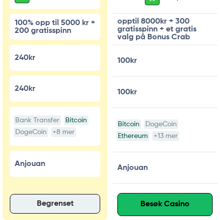
opptil 8000kr + 300
100% opp til 5000 kr +
gratisspinn + et gratis
200 gratisspinn
valg på Bonus Crab
240kr
100kr
240kr
100kr
Bank Transfer
Bitcoin
Bitcoin
DogeCoin
DogeCoin
+8 mer
Ethereum
+13 mer
Anjouan
Anjouan
Begrenset
Besøk Casino