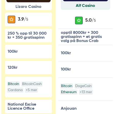
Alf Casino
Lizaro Casino
3.9/
5
5.0/
5
opptil 8000kr + 300
250 % opp til 30 000
gratisspinn + et gratis
kr + 350 gratisspinn
valg på Bonus Crab
100kr
100kr
120kr
100kr
Bitcoin
BitcoinCash
Bitcoin
DogeCoin
Cardano
+5 mer
Ethereum
+13 mer
National Excise
Licence Office
Anjouan