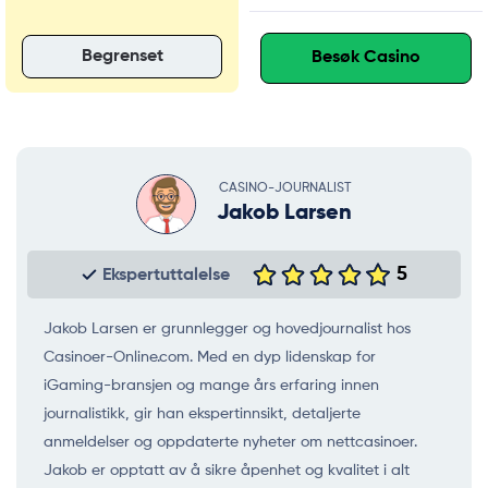
Begrenset
Besøk Casino
CASINO-JOURNALIST
Jakob Larsen
5
Ekspertuttalelse
Jakob Larsen er grunnlegger og hovedjournalist hos
Casinoer-Online.com. Med en dyp lidenskap for
iGaming-bransjen og mange års erfaring innen
journalistikk, gir han ekspertinnsikt, detaljerte
anmeldelser og oppdaterte nyheter om nettcasinoer.
Jakob er opptatt av å sikre åpenhet og kvalitet i alt