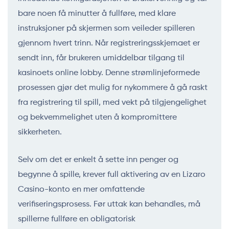
bare noen få minutter å fullføre, med klare
instruksjoner på skjermen som veileder spilleren
gjennom hvert trinn. Når registreringsskjemaet er
sendt inn, får brukeren umiddelbar tilgang til
kasinoets online lobby. Denne strømlinjeformede
prosessen gjør det mulig for nykommere å gå raskt
fra registrering til spill, med vekt på tilgjengelighet
og bekvemmelighet uten å kompromittere
sikkerheten.
Selv om det er enkelt å sette inn penger og
begynne å spille, krever full aktivering av en Lizaro
Casino-konto en mer omfattende
verifiseringsprosess. Før uttak kan behandles, må
spillerne fullføre en obligatorisk