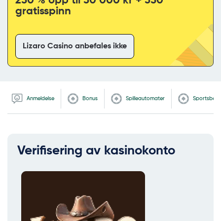
250 % opp til 30 000 kr + 350
gratisspinn
Lizaro Casino anbefales ikke
Anmeldelse
Bonus
Spilleautomater
Sportsbett
Verifisering av kasinokonto