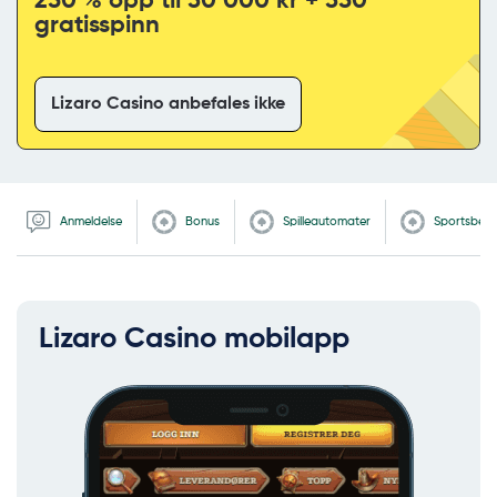
250 % opp til 30 000 kr + 350
gratisspinn
Lizaro Casino anbefales ikke
Anmeldelse
Bonus
Spilleautomater
Sportsbett
Lizaro Casino mobilapp