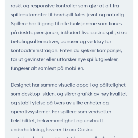
raskt og responsive kontroller som gjør at alt fra
spilleautomater til bordspill føles jevnt og naturlig.
Spillere har tilgang til alle funksjonene som finnes
på desktopversjonen, inkludert live casinospill, sikre
betalingsalternativer, bonuser og verktøy for
kontoadministrasjon. Enten du sjekker kampanjer,
tar ut gevinster eller utforsker nye spillutgivelser,
fungerer alt sømløst på mobilen.
Designet har samme visuelle appell og pålitelighet
som desktop-siden, og sikrer grafikk av høy kvalitet
og stabil ytelse på tvers av ulike enheter og
operativsystemer. For spillere som verdsetter
fleksibilitet, bekvemmelighet og uavbrutt
underholdning, leverer Lizaro Casino-