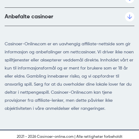
Anbefalte casinoer
Casinoer-Online.com er en uavhengig affiliate-nettside som gir
informasjon og anbefalinger om nettcasinoer. Vi driver ikke noen
spilltjenester eller aksepterer veddemål direkte. Innholdet vårt er
kun til informasjonsformål og er ment for brukere som er 18 år
eller eldre. Gambling innebærer risiko, og vi oppfordrer til
ansvarlig spill. Sørg for at du overholder dine lokale lover før du
deltar i nettpengespill. Casinoer-Online.com kan tjene
provisjoner fra affiliate-lenker, men dette påvirker ikke
objektiviteten i våre anmeldelser eller rangeringer.
2021 - 2026 Casinoer-online.com | Alle rettigheter forbeholdt