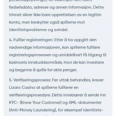
personopplysninger, for eksempel fullt navn,
fødselsdato, adresse og annen informasjon. Dette
trinnet sikrer ikke bare opprettelsen av en legitim
konto, men beskytter også spillerne mot
identitetsproblemer og svindel.
Fullfør registreringen: Etter å ha oppgitt den
nødvendige informasjonen, kan spillerne fullføre
registreringsprosessen og umiddelbart få tilgang til
kasinoets innskuddsområde, hvor de kan investere
og begynne å spille for ekte penger.
Verifiseringsprosess: Før uttak behandles, krever
Lizaro Casino at spillerne fullfører en
verifiseringsprosedyre. Dette innebærer å sende inn
KYC- (Know Your Customer) og AML-dokumenter
(Anti-Money Laundering), for eksempel identitets-