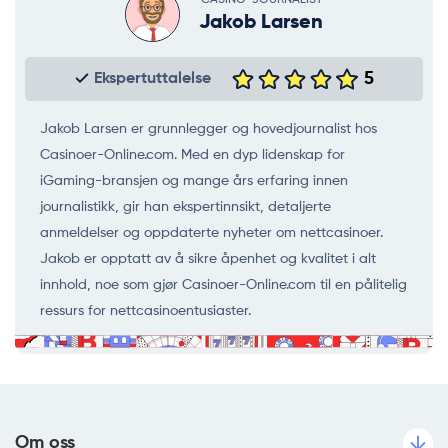
Jakob Larsen
5
Ekspertuttalelse
Jakob Larsen er grunnlegger og hovedjournalist hos
Casinoer-Online.com. Med en dyp lidenskap for
iGaming-bransjen og mange års erfaring innen
journalistikk, gir han ekspertinnsikt, detaljerte
anmeldelser og oppdaterte nyheter om nettcasinoer.
Jakob er opptatt av å sikre åpenhet og kvalitet i alt
innhold, noe som gjør Casinoer-Online.com til en pålitelig
ressurs for nettcasinoentusiaster.
Om oss