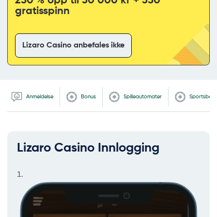
250 % opp til 30 000 kr + 350
gratisspinn
Lizaro Casino anbefales ikke
Anmeldelse
Bonus
Spilleautomater
Sportsbett
Lizaro Casino Innlogging