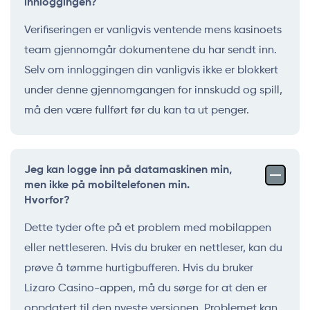
innloggingen?
Verifiseringen er vanligvis ventende mens kasinoets
team gjennomgår dokumentene du har sendt inn.
Selv om innloggingen din vanligvis ikke er blokkert
under denne gjennomgangen for innskudd og spill,
må den være fullført før du kan ta ut penger.
Jeg kan logge inn på datamaskinen min,
men ikke på mobiltelefonen min.
Hvorfor?
Dette tyder ofte på et problem med mobilappen
eller nettleseren. Hvis du bruker en nettleser, kan du
prøve å tømme hurtigbufferen. Hvis du bruker
Lizaro Casino-appen, må du sørge for at den er
oppdatert til den nyeste versjonen. Problemet kan