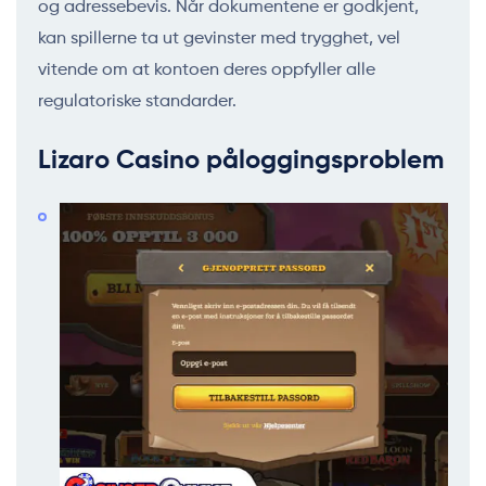
og adressebevis. Når dokumentene er godkjent,
kan spillerne ta ut gevinster med trygghet, vel
vitende om at kontoen deres oppfyller alle
regulatoriske standarder.
Lizaro Casino påloggingsproblem