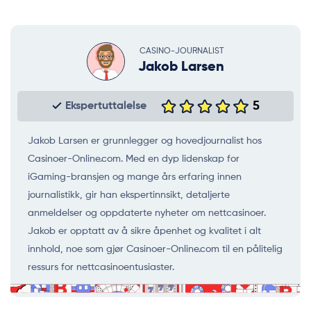
CASINO-JOURNALIST
Jakob Larsen
5
Ekspertuttalelse
Jakob Larsen er grunnlegger og hovedjournalist hos
Casinoer-Online.com. Med en dyp lidenskap for
iGaming-bransjen og mange års erfaring innen
journalistikk, gir han ekspertinnsikt, detaljerte
anmeldelser og oppdaterte nyheter om nettcasinoer.
Jakob er opptatt av å sikre åpenhet og kvalitet i alt
innhold, noe som gjør Casinoer-Online.com til en pålitelig
ressurs for nettcasinoentusiaster.