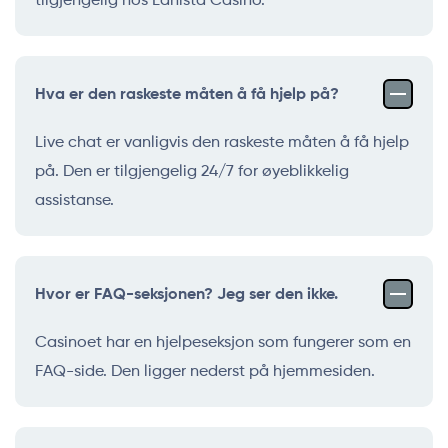
tilgjengelig hos Lanista Casino.
Hva er den raskeste måten å få hjelp på?
Live chat er vanligvis den raskeste måten å få hjelp
på. Den er tilgjengelig 24/7 for øyeblikkelig
assistanse.
Hvor er FAQ-seksjonen? Jeg ser den ikke.
Casinoet har en hjelpeseksjon som fungerer som en
FAQ-side. Den ligger nederst på hjemmesiden.