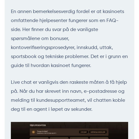
En annen bemerkelsesverdig fordel er at kasinoets
omfattende hjelpesenter fungerer som en FAQ-
side. Her finner du svar på de vanligste
spørsmålene om bonuser,
kontoverifiseringsprosedyrer, innskudd, uttak,
sportsbook og tekniske problemer. Det er i grunn en
guide til hvordan kasinoet fungerer.
Live chat er vanligvis den raskeste måten å få hjelp
på. Når du har skrevet inn navn, e-postadresse og
melding til kundesupportteamet, vil chatten koble
deg til en agent i løpet av sekunder.