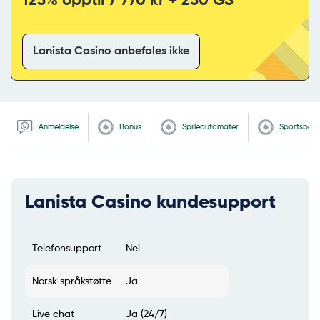
125% opptil 7 770 kr + 250 GS
Lanista Casino anbefales ikke
Anmeldelse
Bonus
Spilleautomater
Sportsbett
Lanista Casino kundesupport
Telefonsupport
Nei
Norsk språkstøtte
Ja
Live chat
Ja (24/7)