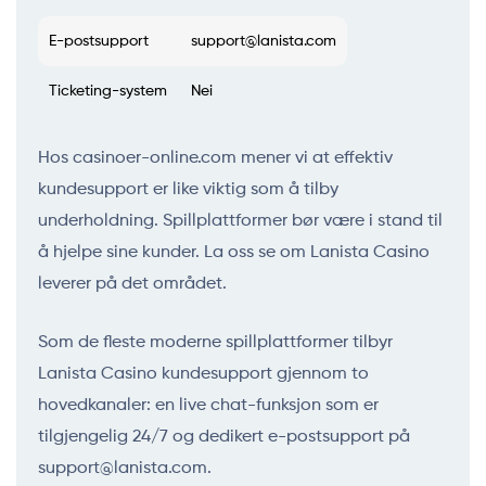
E-postsupport
support@lanista.com
Ticketing-system
Nei
Hos casinoer-online.com mener vi at effektiv
kundesupport er like viktig som å tilby
underholdning. Spillplattformer bør være i stand til
å hjelpe sine kunder. La oss se om Lanista Casino
leverer på det området.
Som de fleste moderne spillplattformer tilbyr
Lanista Casino kundesupport gjennom to
hovedkanaler: en live chat-funksjon som er
tilgjengelig 24/7 og dedikert e-postsupport på
support@lanista.com
.