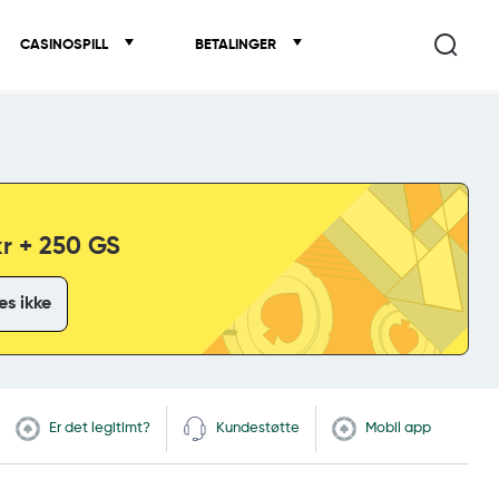
CASINOSPILL
BETALINGER
kr + 250 GS
es ikke
Er det legitimt?
Kundestøtte
Mobil app