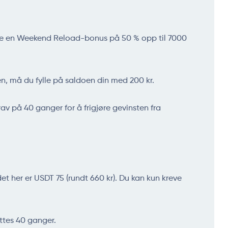
kreve en Weekend Reload-bonus på 50 % opp til 7000
n, må du fylle på saldoen din med 200 kr.
på 40 ganger for å frigjøre gevinsten fra
t her er USDT 75 (rundt 660 kr). Du kan kun kreve
ttes 40 ganger.