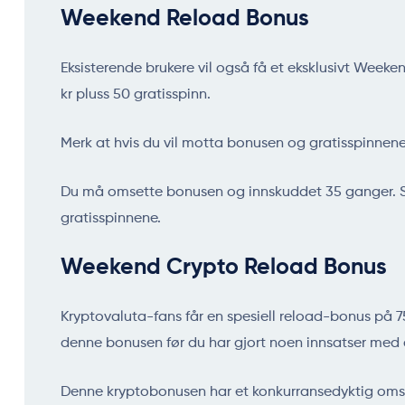
Weekend Reload Bonus
Eksisterende brukere vil også få et eksklusivt Wee
kr pluss 50 gratisspinn.
Merk at hvis du vil motta bonusen og gratisspinnene
Du må omsette bonusen og innskuddet 35 ganger. So
gratisspinnene.
Weekend Crypto Reload Bonus
Kryptovaluta-fans får en spesiell reload-bonus på 7
denne bonusen før du har gjort noen innsatser med d
Denne kryptobonusen har et konkurransedyktig omse