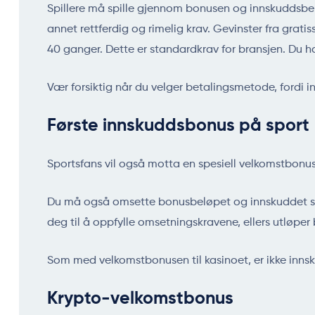
Spillere må spille gjennom bonusen og innskuddsbel
annet rettferdig og rimelig krav. Gevinster fra gra
40 ganger. Dette er standardkrav for bransjen. Du ha
Vær forsiktig når du velger betalingsmetode, fordi in
Første innskuddsbonus på sport
Sportsfans vil også motta en spesiell velkomstbonus 
Du må også omsette bonusbeløpet og innskuddet sek
deg til å oppfylle omsetningskravene, ellers utløper
Som med velkomstbonusen til kasinoet, er ikke inns
Krypto-velkomstbonus