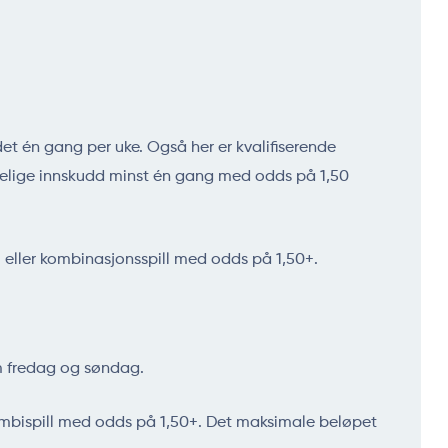
det én gang per uke. Også her er kvalifiserende
innelige innskudd minst én gang med odds på 1,50
 eller kombinasjonsspill med odds på 1,50+.
m fredag og søndag.
kombispill med odds på 1,50+. Det maksimale beløpet