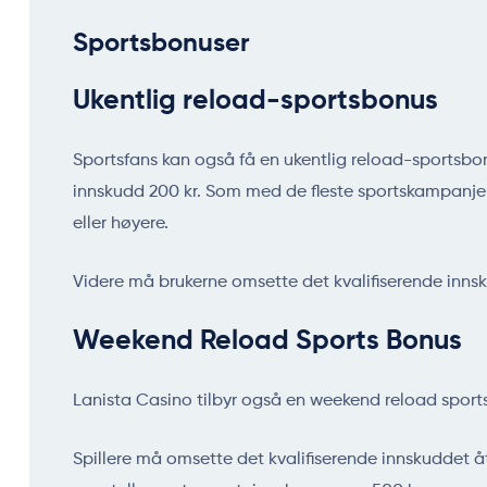
Sportsbonuser
Ukentlig reload-sportsbonus
Sportsfans kan også få en ukentlig reload-sportsbonu
innskudd 200 kr. Som med de fleste sportskampanjer,
eller høyere.
Videre må brukerne omsette det kvalifiserende inns
Weekend Reload Sports Bonus
Lanista Casino tilbyr også en weekend reload sport
Spillere må omsette det kvalifiserende innskuddet 