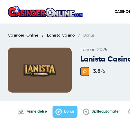
CASINOE
Casinoer-Online
Lanista Casino
Bonus
Lansert 2025
Lanista Casin
3.8/
5
Anmeldelse
Bonus
Spilleautomater