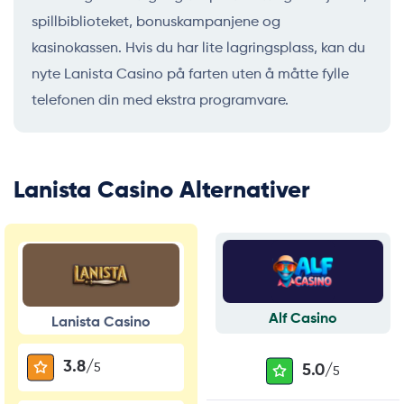
spillbiblioteket, bonuskampanjene og
kasinokassen. Hvis du har lite lagringsplass, kan du
nyte Lanista Casino på farten uten å måtte fylle
telefonen din med ekstra programvare.
Lanista Casino Alternativer
Alf Casino
Lanista Casino
3.8/
5
5.0/
5