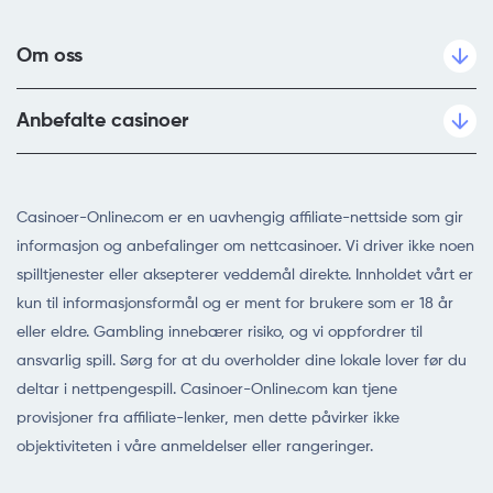
Om oss
Anbefalte casinoer
Casinoer-Online.com er en uavhengig affiliate-nettside som gir
informasjon og anbefalinger om nettcasinoer. Vi driver ikke noen
spilltjenester eller aksepterer veddemål direkte. Innholdet vårt er
kun til informasjonsformål og er ment for brukere som er 18 år
eller eldre. Gambling innebærer risiko, og vi oppfordrer til
ansvarlig spill. Sørg for at du overholder dine lokale lover før du
deltar i nettpengespill. Casinoer-Online.com kan tjene
provisjoner fra affiliate-lenker, men dette påvirker ikke
objektiviteten i våre anmeldelser eller rangeringer.