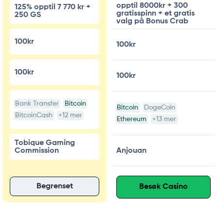
opptil 8000kr + 300
125% opptil 7 770 kr +
gratisspinn + et gratis
250 GS
valg på Bonus Crab
100kr
100kr
100kr
100kr
Bank Transfer
Bitcoin
Bitcoin
DogeCoin
BitcoinCash
+12 mer
Ethereum
+13 mer
Tobique Gaming
Commission
Anjouan
Begrenset
Besøk Casino