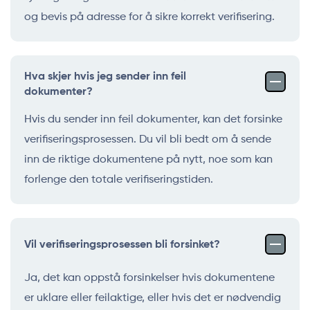
og bevis på adresse for å sikre korrekt verifisering.
Hva skjer hvis jeg sender inn feil
dokumenter?
Hvis du sender inn feil dokumenter, kan det forsinke
verifiseringsprosessen. Du vil bli bedt om å sende
inn de riktige dokumentene på nytt, noe som kan
forlenge den totale verifiseringstiden.
Vil verifiseringsprosessen bli forsinket?
Ja, det kan oppstå forsinkelser hvis dokumentene
er uklare eller feilaktige, eller hvis det er nødvendig