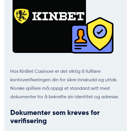
Hos KinBet Casinoer er det viktig å fullføre
kontoverifiseringen din for sikre innskudd og uttak.
Norske spillere må oppgi et standard sett med
dokumenter for å bekrefte sin identitet og adresse.
Dokumenter som kreves for
verifisering