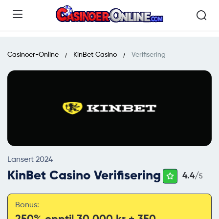
Casinoer-Online
KinBet Casino
Verifisering
Lansert 2024
KinBet Casino Verifisering
4.4/
5
Bonus: