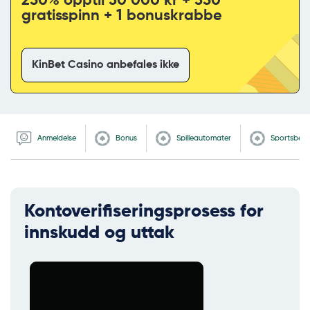
250% opptil 30 000 kr + 350
gratisspinn + 1 bonuskrabbe
KinBet Casino anbefales ikke
Anmeldelse
Bonus
Spilleautomater
Sportsbett
Kontoverifiseringsprosess for
innskudd og uttak