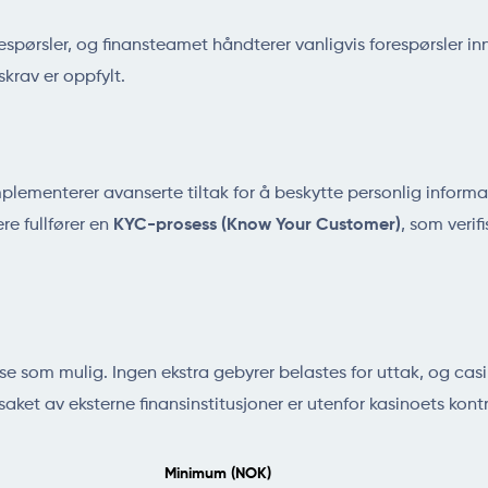
espørsler, og finansteamet håndterer vanligvis forespørsler i
skrav er oppfylt.
implementerer avanserte tiltak for å beskytte personlig inform
re fullfører en
KYC-prosess (Know Your Customer)
, som verif
se som mulig. Ingen ekstra gebyrer belastes for uttak, og cas
saket av eksterne finansinstitusjoner er utenfor kasinoets kontr
Minimum (NOK)