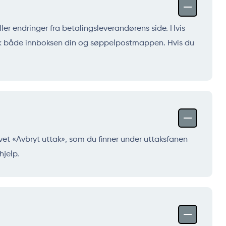
eller endringer fra betalingsleverandørens side. Hvis
jekk både innboksen din og søppelpostmappen. Hvis du
tivet «Avbryt uttak», som du finner under uttaksfanen
hjelp.