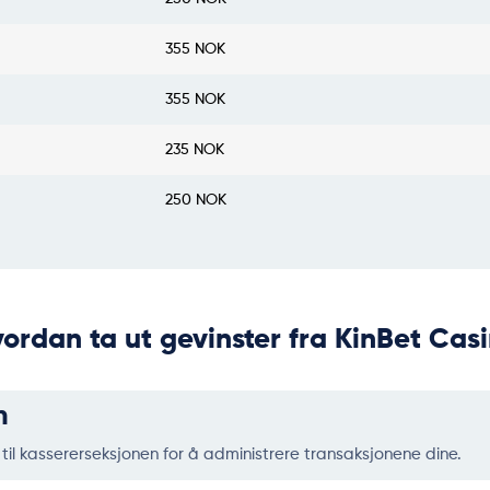
355 NOK
355 NOK
235 NOK
250 NOK
ordan ta ut gevinster fra KinBet Cas
n
til kassererseksjonen for å administrere transaksjonene dine.