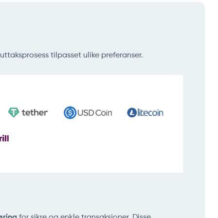
uttaksprosess tilpasset ulike preferanser.
øring
for sikre og enkle transaksjoner. Disse