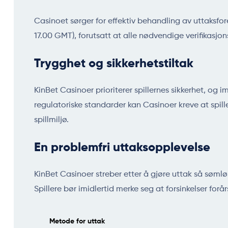
Casinoet sørger for effektiv behandling av uttaksfor
17.00 GMT), forutsatt at alle nødvendige verifikasjon
Trygghet og sikkerhetstiltak
KinBet Casinoer prioriterer spillernes sikkerhet, og 
regulatoriske standarder kan Casinoer kreve at spille
spillmiljø.
En problemfri uttaksopplevelse
KinBet Casinoer streber etter å gjøre uttak så sømlø
Spillere bør imidlertid merke seg at forsinkelser forår
Metode for uttak