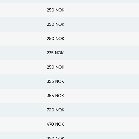
250 NOK
250 NOK
250 NOK
235 NOK
250 NOK
355 NOK
355 NOK
700 NOK
470 NOK
250 NOK