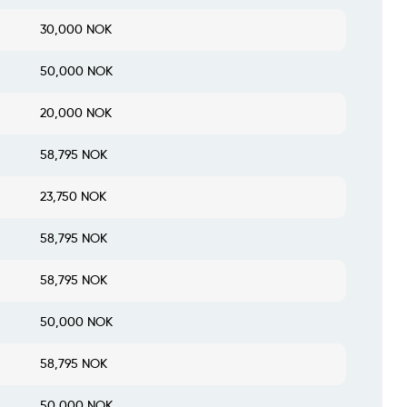
30,000 NOK
50,000 NOK
20,000 NOK
58,795 NOK
23,750 NOK
58,795 NOK
58,795 NOK
50,000 NOK
58,795 NOK
50,000 NOK