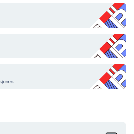
sjonen.