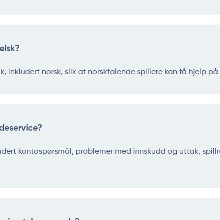
elsk?
, inkludert norsk, slik at norsktalende spillere kan få hjelp på
deservice?
ludert kontospørsmål, problemer med innskudd og uttak, spill