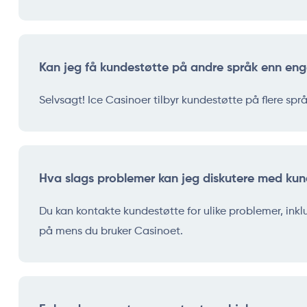
Kan jeg få kundestøtte på andre språk enn eng
Selvsagt! Ice Casinoer tilbyr kundestøtte på flere språk
Hva slags problemer kan jeg diskutere med kun
Du kan kontakte kundestøtte for ulike problemer, ink
på mens du bruker Casinoet.