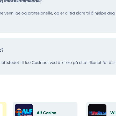
 og imøtekommende?
e vennlige og profesjonelle, og er alltid klare til å hjelpe d
t?
å nettstedet til Ice Casinoer ved å klikke på chat-ikonet for 
Alf Casino
Wi