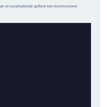
gjør at norsktalende spillere kan kommunisere