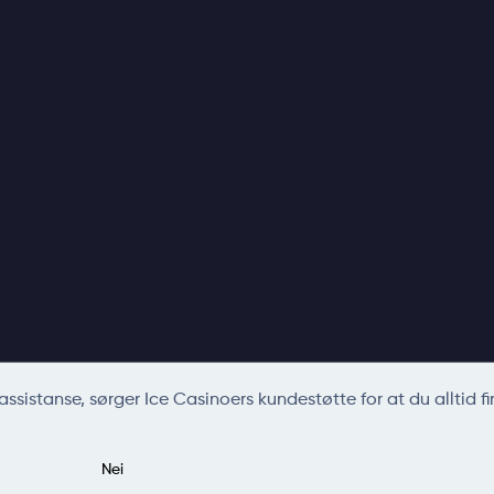
assistanse, sørger Ice Casinoers kundestøtte for at du alltid f
Nei