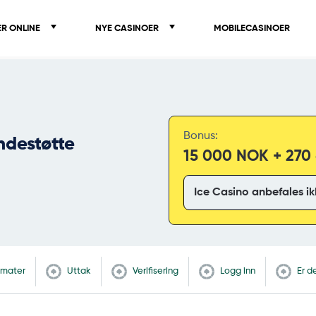
R ONLINE
NYE CASINOER
MOBILECASINOER
Bonus:
ndestøtte
15 000 NOK + 270 
Ice Casino anbefales ik
omater
Uttak
Verifisering
Logg inn
Er de