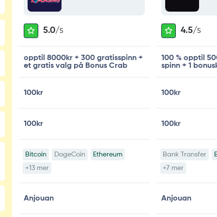
5.0/
4.5/
5
5
opptil 8000kr + 300 gratisspinn +
100 % opptil 5
et gratis valg på Bonus Crab
spinn + 1 bonu
100kr
100kr
100kr
100kr
Bitcoin
DogeCoin
Ethereum
Bank Transfer
+13 mer
+7 mer
Anjouan
Anjouan