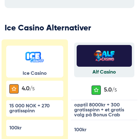
Ice Casino Alternativer
Alf Casino
Ice Casino
4.0/
5
5.0/
5
opptil 8000kr + 300
15 000 NOK + 270
gratisspinn + et gratis
gratisspinn
valg på Bonus Crab
100kr
100kr