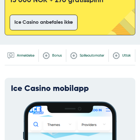
15 000 NOK + 270 gratisspinn
Ice Casino anbefales ikke
Anmeldelse
Bonus
Spilleautomater
Uttak
Ice Casino mobilapp