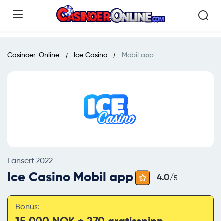
Casinoer-Online
Ice Casino
Mobil app
Lansert 2022
Ice Casino Mobil app
4.0/
5
Bonus: