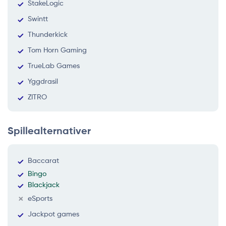
StakeLogic
Swintt
Thunderkick
Tom Horn Gaming
TrueLab Games
Yggdrasil
ZITRO
Spillealternativer
Baccarat
Bingo
Blackjack
eSports
Jackpot games