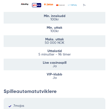
7+
Min. innskudd
100kr
Min. uttak
100kr
Maks. uttak
50 000 NOK
Uttakstid
5 minutter - 96 timer
Live casinospill
Ja
VIP-klubb
Ja
Spilleautomatutviklere
7mojos