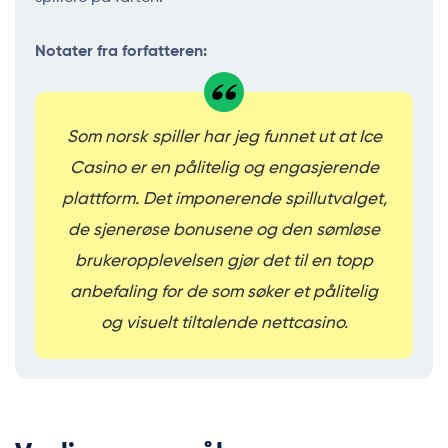
Notater fra forfatteren:
Som norsk spiller har jeg funnet ut at Ice
Casino er en pålitelig og engasjerende
plattform. Det imponerende spillutvalget,
de sjenerøse bonusene og den sømløse
brukeropplevelsen gjør det til en topp
anbefaling for de som søker et pålitelig
og visuelt tiltalende nettcasino.