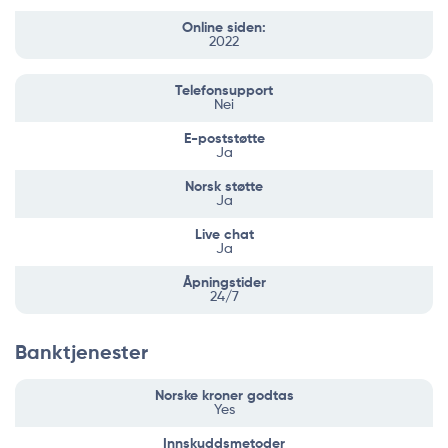
Online siden:
2022
Telefonsupport
Nei
E-poststøtte
Ja
Norsk støtte
Ja
Live chat
Ja
Åpningstider
24/7
Banktjenester
Norske kroner godtas
Yes
Innskuddsmetoder