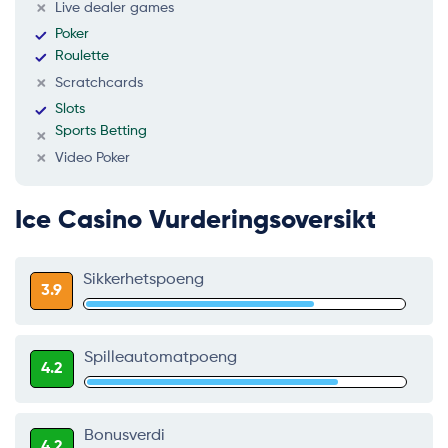
Live dealer games
Poker
Roulette
Scratchcards
Slots
Sports Betting
Video Poker
Ice Casino Vurderingsoversikt
Sikkerhetspoeng
3.9
Spilleautomatpoeng
4.2
Bonusverdi
4.2