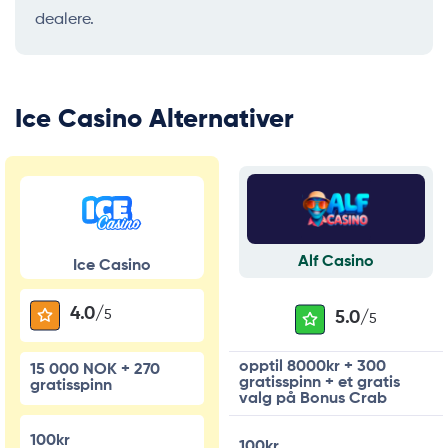
dealere.
Ice Casino Alternativer
Alf Casino
Ice Casino
4.0/
5
5.0/
5
opptil 8000kr + 300
15 000 NOK + 270
gratisspinn + et gratis
gratisspinn
valg på Bonus Crab
100kr
100kr