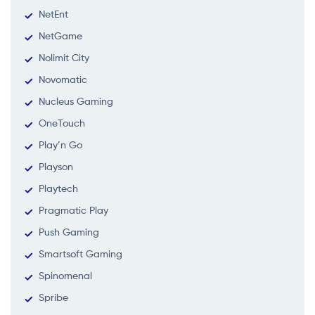
NetEnt
NetGame
Nolimit City
Novomatic
Nucleus Gaming
OneTouch
Play’n Go
Playson
Playtech
Pragmatic Play
Push Gaming
Smartsoft Gaming
Spinomenal
Spribe