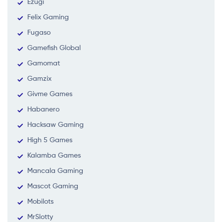
Ezugi
Felix Gaming
Fugaso
Gamefish Global
Gamomat
Gamzix
Givme Games
Habanero
Hacksaw Gaming
High 5 Games
Kalamba Games
Mancala Gaming
Mascot Gaming
Mobilots
MrSlotty