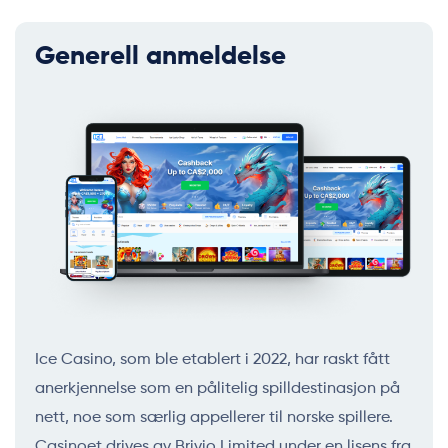
Generell anmeldelse
Ice Casino, som ble etablert i 2022, har raskt fått
anerkjennelse som en pålitelig spilldestinasjon på
nett, noe som særlig appellerer til norske spillere.
Casinoet drives av Brivio Limited under en lisens fra