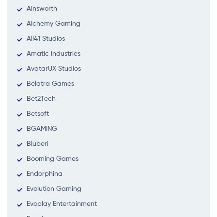
Ainsworth
Alchemy Gaming
All41 Studios
Amatic Industries
AvatarUX Studios
Belatra Games
Bet2Tech
Betsoft
BGAMING
Bluberi
Booming Games
Endorphina
Evolution Gaming
Evoplay Entertainment