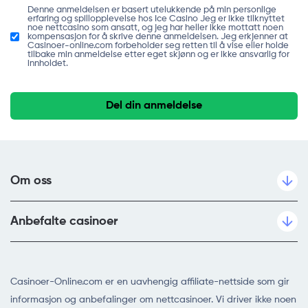
Denne anmeldelsen er basert utelukkende på min personlige
erfaring og spillopplevelse hos Ice Casino Jeg er ikke tilknyttet
noe nettcasino som ansatt, og jeg har heller ikke mottatt noen
kompensasjon for å skrive denne anmeldelsen. Jeg erkjenner at
Casinoer-online.com forbeholder seg retten til å vise eller holde
tilbake min anmeldelse etter eget skjønn og er ikke ansvarlig for
innholdet.
Om oss
Anbefalte casinoer
Casinoer-Online.com er en uavhengig affiliate-nettside som gir
informasjon og anbefalinger om nettcasinoer. Vi driver ikke noen