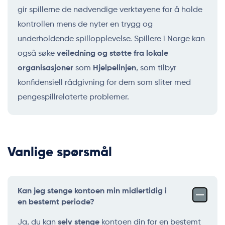
gir spillerne de nødvendige verktøyene for å holde
kontrollen mens de nyter en trygg og
underholdende spillopplevelse. Spillere i Norge kan
også søke
veiledning og støtte fra lokale
organisasjoner
som
Hjelpelinjen
, som tilbyr
konfidensiell rådgivning for dem som sliter med
pengespillrelaterte problemer.
Vanlige spørsmål
Kan jeg stenge kontoen min midlertidig i
en bestemt periode?
Ja, du kan
selv stenge
kontoen din for en bestemt