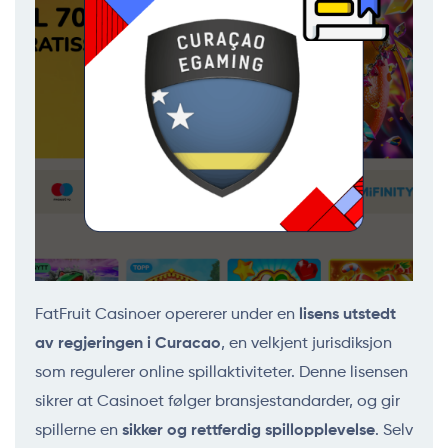
FatFruit Casinoer opererer under en
lisens utstedt
av regjeringen i Curacao
, en velkjent jurisdiksjon
som regulerer online spillaktiviteter. Denne lisensen
sikrer at Casinoet følger bransjestandarder, og gir
spillerne en
sikker og rettferdig spillopplevelse
. Selv