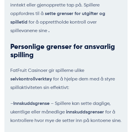
inntekt eller gjenopprette tap på. Spillere
oppfordres til å
sette grenser for utgifter og
spilletid
for å opprettholde kontroll over
spillevanene sine
.
Personlige grenser for ansvarlig
spilling
FatFruit Casinoer gir spillerne ulike
selvkontrollverktøy
for å hjelpe dem med å styre
spillaktiviteten sin effektivt:
–
Innskuddsgrense
– Spillere kan sette daglige,
ukentlige eller månedlige
innskuddsgrenser
for å
kontrollere hvor mye de setter inn på kontoene sine.