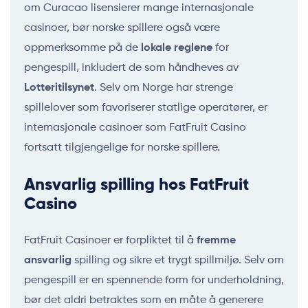
om Curacao lisensierer mange internasjonale
casinoer, bør norske spillere også være
oppmerksomme på de
lokale reglene
for
pengespill, inkludert de som håndheves av
Lotteritilsynet
. Selv om Norge har strenge
spillelover som favoriserer statlige operatører, er
internasjonale casinoer som FatFruit Casino
fortsatt tilgjengelige for norske spillere.
Ansvarlig spilling hos FatFruit
Casino
FatFruit Casinoer er forpliktet til å
fremme
ansvarlig
spilling og sikre et trygt spillmiljø. Selv om
pengespill er en spennende form for underholdning,
bør det aldri betraktes som en måte å generere