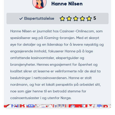
Hanne Nilsen
5
Ekspertuttalelse
Hanne Nilsen er journalist hos Casinoer-Online.com, som
spesialiserer seg på iGaming-bransjen. Med et skarpt
øye for detaljer og en lidenskap for å levere nøyaktig og
engasjerende innhold, fokuserer Hanne på å lage
omfattende kasinoomtaler, ekspertguider og
bransjenyheter. Hennes engasjement for åpenhet og
kvalitet sikrer at leserne er velinformerte når de skal ta
beslutninger i nettcasinoverdenen. Hanne er stolt
nordmann, og har et lokalt perspektiv på arbeidet sitt,
noe som gjør henne til en betrodd stemme for
casinoentusiaster i og utenfor Norge.