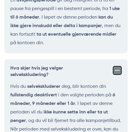
En
avkjølingsperiode
gir deg mulighet til å ta en
pause fra pengespill i en bestemt periode, fra
1 uke
til 6 måneder
. I løpet av denne perioden
kan du
ikke gjøre innskudd eller delta i kampanjer
, men du
kan fortsatt
ta ut eventuelle gjenværende midler
på kontoen din.
Hva skjer hvis jeg velger
selvekskludering?
Hvis du
selvekskluderer
deg, blir kontoen din
fullstendig deaktivert
i den valgte perioden på
6
måneder, 9 måneder eller 1 år
. I løpet av denne
perioden vil du
ikke kunne sette inn eller ta ut
penger
, og du vil bli fjernet fra alle kampanjetilbud.
Når perioden med selvekskludering er over, kan du