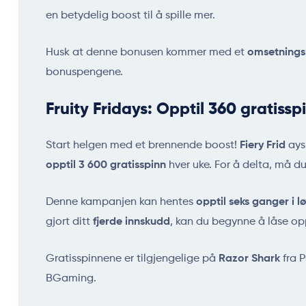
en betydelig boost til å spille mer.
Husk at denne bonusen kommer med et
omsetnings
bonuspengene.
Fruity Fridays: Opptil 360 gratissp
Start helgen med et brennende boost!
Fiery Frid
ays
opptil 3 600 gratisspinn
hver uke. For å delta, må d
Denne kampanjen kan hentes
opptil seks ganger i
gjort ditt
fjerde innskudd
, kan du begynne å låse o
Gratisspinnene er tilgjengelige på
Razor Shark
fra P
BGaming.