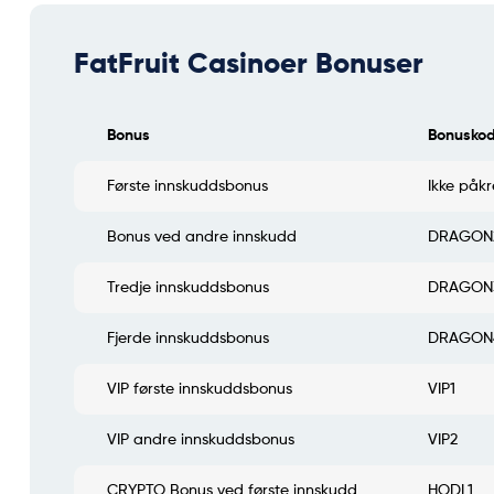
FatFruit Casinoer Bonuser
Bonus
Bonusko
Første innskuddsbonus
Ikke påk
Bonus ved andre innskudd
DRAGON
Tredje innskuddsbonus
DRAGON
Fjerde innskuddsbonus
DRAGON
VIP første innskuddsbonus
VIP1
VIP andre innskuddsbonus
VIP2
CRYPTO Bonus ved første innskudd
HODL1