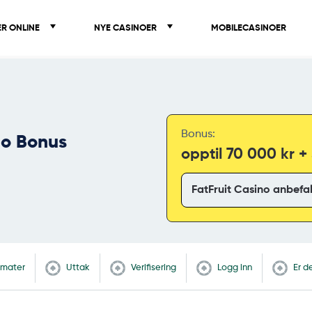
R ONLINE
NYE CASINOER
MOBILECASINOER
Bonus:
no Bonus
opptil 70 000 kr +
FatFruit Casino anbefal
omater
Uttak
Verifisering
Logg inn
Er de