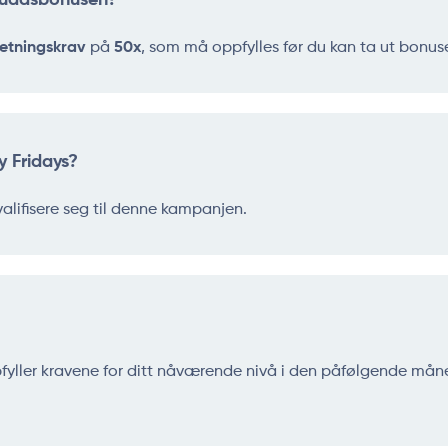
etningskrav
på
50x
, som må oppfylles før du kan ta ut bonusen
y Fridays?
valifisere seg til denne kampanjen.
ppfyller kravene for ditt nåværende nivå i den påfølgende må