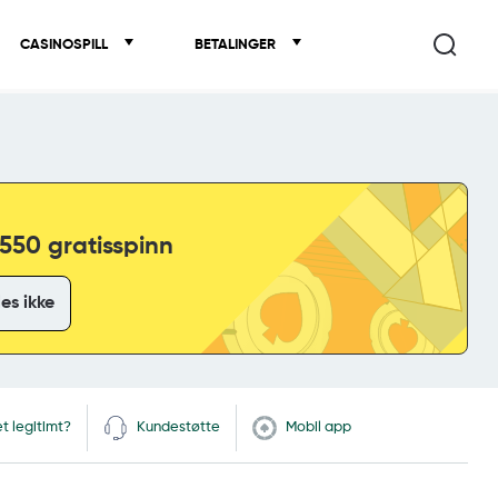
CASINOSPILL
BETALINGER
 550 gratisspinn
es ikke
t legitimt?
Kundestøtte
Mobil app