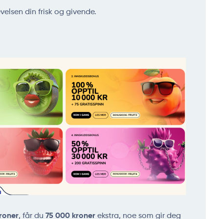
elsen din frisk og givende.
roner
, får du
75 000 kroner
ekstra, noe som gir deg