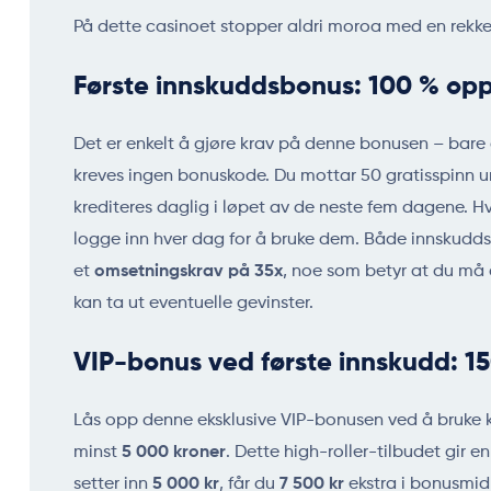
På dette casinoet stopper aldri moroa med en rekke
Første innskuddsbonus: 100 % opp 
Det er enkelt å gjøre krav på denne bonusen – bare 
kreves ingen bonuskode. Du mottar 50 gratisspinn um
krediteres daglig i løpet av de neste fem dagene. Hver
logge inn hver dag for å bruke dem. Både innskudd
et
omsetningskrav på 35x
, noe som betyr at du m
kan ta ut eventuelle gevinster.
VIP-bonus ved første innskudd: 15
Lås opp denne eksklusive VIP-bonusen ved å bruke
minst
5 000 kroner
. Dette high-roller-tilbudet gir 
setter inn
5 000 kr
, får du
7 500 kr
ekstra i bonusmid