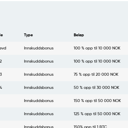
de
Type
Beløp
revd
Innskuddsbonus
100 % opp til 10 000 NOK
2
Innskuddsbonus
100 % opp til 10 000 NOK
3
Innskuddsbonus
75 % opp til 20 000 NOK
4
Innskuddsbonus
50 % opp til 30 000 NOK
Innskuddsbonus
150 % opp til 50 000 NOK
Innskuddsbonus
125 % opp til 50 000 NOK
Innskuddsbonus
150% opp til 1 BTC