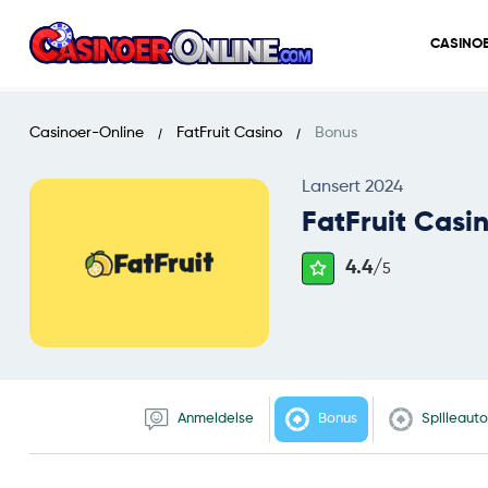
CASINOE
Casinoer-Online
FatFruit Casino
Bonus
Lansert 2024
FatFruit Casi
4.4/
5
Anmeldelse
Bonus
Spilleaut