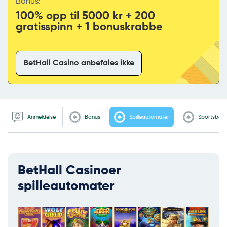
Bonus:
100% opp til 5000 kr + 200
gratisspinn + 1 bonuskrabbe
BetHall Casino anbefales ikke
Anmeldelse
Bonus
Spilleautomater
Sportsbett
BetHall Casinoer
spilleautomater