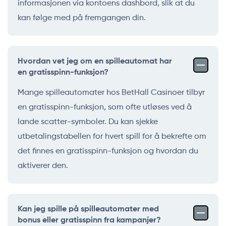
informasjonen via kontoens dashbord, slik at du
kan følge med på fremgangen din.
Hvordan vet jeg om en spilleautomat har
en gratisspinn-funksjon?
Mange spilleautomater hos BetHall Casinoer tilbyr
en gratisspinn-funksjon, som ofte utløses ved å
lande scatter-symboler. Du kan sjekke
utbetalingstabellen for hvert spill for å bekrefte om
det finnes en gratisspinn-funksjon og hvordan du
aktiverer den.
Kan jeg spille på spilleautomater med
bonus eller gratisspinn fra kampanjer?