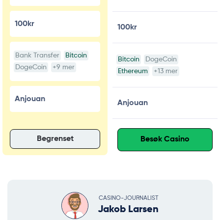
100kr
100kr
Bank Transfer
Bitcoin
Bitcoin
DogeCoin
DogeCoin
+9 mer
Ethereum
+13 mer
Anjouan
Anjouan
Begrenset
Besøk Casino
CASINO-JOURNALIST
Jakob Larsen