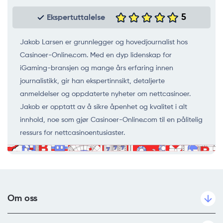
5
Ekspertuttalelse
Jakob Larsen er grunnlegger og hovedjournalist hos
Casinoer-Online.com. Med en dyp lidenskap for
iGaming-bransjen og mange års erfaring innen
journalistikk, gir han ekspertinnsikt, detaljerte
anmeldelser og oppdaterte nyheter om nettcasinoer.
Jakob er opptatt av å sikre åpenhet og kvalitet i alt
innhold, noe som gjør Casinoer-Online.com til en pålitelig
ressurs for nettcasinoentusiaster.
Om oss