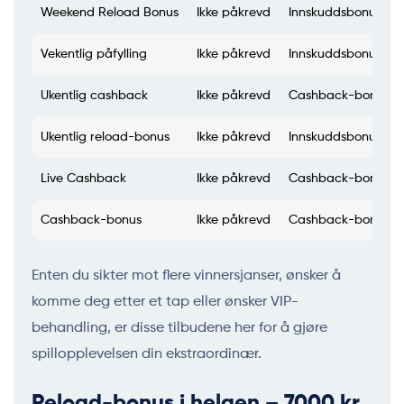
Weekend Reload Bonus
Ikke påkrevd
Innskuddsbonus
Vekentlig påfylling
Ikke påkrevd
Innskuddsbonus
Ukentlig cashback
Ikke påkrevd
Cashback-bonus
Ukentlig reload-bonus
Ikke påkrevd
Innskuddsbonus
Live Cashback
Ikke påkrevd
Cashback-bonus
Cashback-bonus
Ikke påkrevd
Cashback-bonus
Enten du sikter mot flere vinnersjanser, ønsker å
komme deg etter et tap eller ønsker VIP-
behandling, er disse tilbudene her for å gjøre
spillopplevelsen din ekstraordinær.
Reload-bonus i helgen – 7000 kr