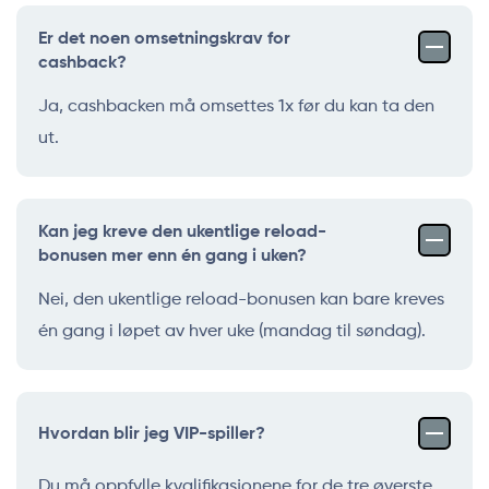
Er det noen omsetningskrav for
cashback?
Ja, cashbacken må omsettes 1x før du kan ta den
ut.
Kan jeg kreve den ukentlige reload-
bonusen mer enn én gang i uken?
Nei, den ukentlige reload-bonusen kan bare kreves
én gang i løpet av hver uke (mandag til søndag).
Hvordan blir jeg VIP-spiller?
Du må oppfylle kvalifikasjonene for de tre øverste