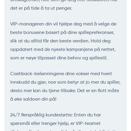
det er på tide å ta ut penger.
VIP-manageren din vil hjelpe deg med å velge de
beste bonusene basert på dine spillepreferanser,
slik at du alltid får den beste verdien. Hold deg
oppdatert med de nyeste kampanjene på nettet,
som er nøye tilpasset dine behov og spillestil.
Cashback-belønningene dine vokser med hvert
innskudd du gjør, noe som betyr at jo mer du spiller,
desto mer kan du tjene tilbake. Det er en flott måte
å øke saldoen din på!
24/7 flerspråklig kundestøtte: Enten du har
spørsmål eller trenger hjelp, er VIP-teamet