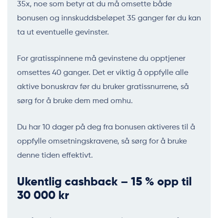
35x, noe som betyr at du må omsette både
bonusen og innskuddsbeløpet 35 ganger før du kan
ta ut eventuelle gevinster.
For gratisspinnene må gevinstene du opptjener
omsettes 40 ganger. Det er viktig å oppfylle alle
aktive bonuskrav før du bruker gratissnurrene, så
sørg for å bruke dem med omhu.
Du har 10 dager på deg fra bonusen aktiveres til å
oppfylle omsetningskravene, så sørg for å bruke
denne tiden effektivt.
Ukentlig cashback – 15 % opp til
30 000 kr