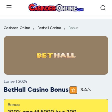
Casinoer-Online
BetHall Casino
Bonus
Lansert 2024
BetHall Casino Bonus
3.4/
5
Bonus: