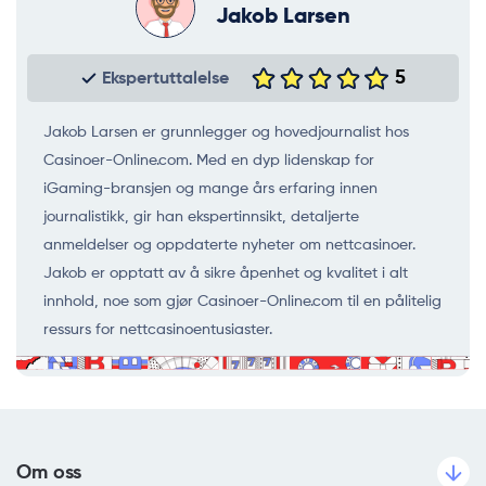
Jakob Larsen
5
Ekspertuttalelse
Jakob Larsen er grunnlegger og hovedjournalist hos
Casinoer-Online.com. Med en dyp lidenskap for
iGaming-bransjen og mange års erfaring innen
journalistikk, gir han ekspertinnsikt, detaljerte
anmeldelser og oppdaterte nyheter om nettcasinoer.
Jakob er opptatt av å sikre åpenhet og kvalitet i alt
innhold, noe som gjør Casinoer-Online.com til en pålitelig
ressurs for nettcasinoentusiaster.
Om oss