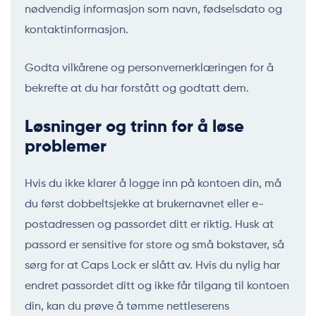
nødvendig informasjon som navn, fødselsdato og
kontaktinformasjon.
Godta vilkårene og personvernerklæringen for å
bekrefte at du har forstått og godtatt dem.
Løsninger og trinn for å løse
problemer
Hvis du ikke klarer å logge inn på kontoen din, må
du først dobbeltsjekke at brukernavnet eller e-
postadressen og passordet ditt er riktig. Husk at
passord er sensitive for store og små bokstaver, så
sørg for at Caps Lock er slått av. Hvis du nylig har
endret passordet ditt og ikke får tilgang til kontoen
din, kan du prøve å tømme nettleserens