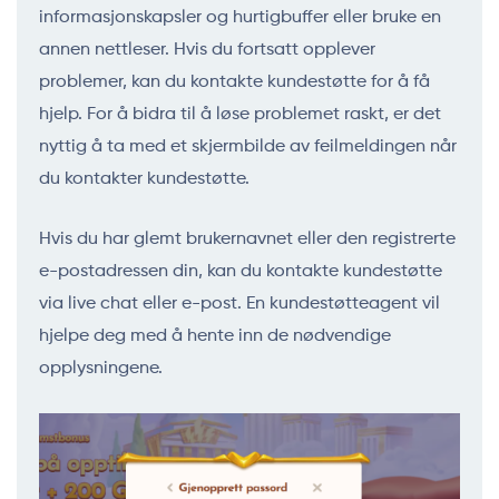
informasjonskapsler og hurtigbuffer eller bruke en
annen nettleser. Hvis du fortsatt opplever
problemer, kan du kontakte kundestøtte for å få
hjelp. For å bidra til å løse problemet raskt, er det
nyttig å ta med et skjermbilde av feilmeldingen når
du kontakter kundestøtte.
Hvis du har glemt brukernavnet eller den registrerte
e-postadressen din, kan du kontakte kundestøtte
via live chat eller e-post. En kundestøtteagent vil
hjelpe deg med å hente inn de nødvendige
opplysningene.