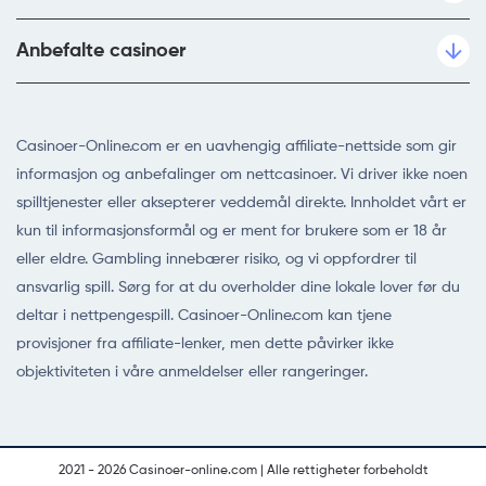
Anbefalte casinoer
Casinoer-Online.com er en uavhengig affiliate-nettside som gir
informasjon og anbefalinger om nettcasinoer. Vi driver ikke noen
spilltjenester eller aksepterer veddemål direkte. Innholdet vårt er
kun til informasjonsformål og er ment for brukere som er 18 år
eller eldre. Gambling innebærer risiko, og vi oppfordrer til
ansvarlig spill. Sørg for at du overholder dine lokale lover før du
deltar i nettpengespill. Casinoer-Online.com kan tjene
provisjoner fra affiliate-lenker, men dette påvirker ikke
objektiviteten i våre anmeldelser eller rangeringer.
2021 - 2026 Casinoer-online.com | Alle rettigheter forbeholdt