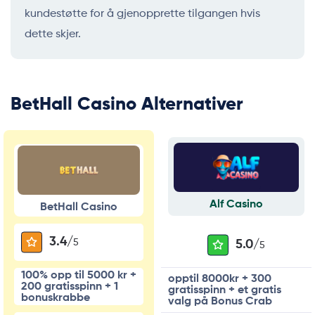
kundestøtte for å gjenopprette tilgangen hvis
dette skjer.
BetHall Casino Alternativer
Alf Casino
BetHall Casino
3.4/
5
5.0/
5
100% opp til 5000 kr +
opptil 8000kr + 300
200 gratisspinn + 1
gratisspinn + et gratis
bonuskrabbe
valg på Bonus Crab