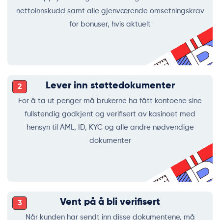
nettoinnskudd samt alle gjenværende omsetningskrav
for bonuser, hvis aktuelt
Lever inn støttedokumenter
2
For å ta ut penger må brukerne ha fått kontoene sine
fullstendig godkjent og verifisert av kasinoet med
hensyn til AML, ID, KYC og alle andre nødvendige
dokumenter
Vent på å bli verifisert
3
Når kunden har sendt inn disse dokumentene, må