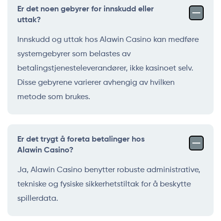
Er det noen gebyrer for innskudd eller
uttak?
Innskudd og uttak hos Alawin Casino kan medføre
systemgebyrer som belastes av
betalingstjenesteleverandører, ikke kasinoet selv.
Disse gebyrene varierer avhengig av hvilken
metode som brukes.
Er det trygt å foreta betalinger hos
Alawin Casino?
Ja, Alawin Casino benytter robuste administrative,
tekniske og fysiske sikkerhetstiltak for å beskytte
spillerdata.