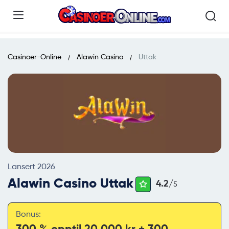
Casinoer-Online
Alawin Casino
Uttak
Lansert 2026
Alawin Casino Uttak
4.2/
5
Bonus: