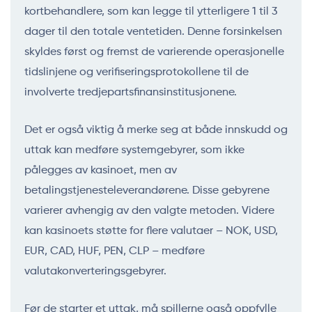
kortbehandlere, som kan legge til ytterligere 1 til 3
dager til den totale ventetiden. Denne forsinkelsen
skyldes først og fremst de varierende operasjonelle
tidslinjene og verifiseringsprotokollene til de
involverte tredjepartsfinansinstitusjonene.
Det er også viktig å merke seg at både innskudd og
uttak kan medføre systemgebyrer, som ikke
pålegges av kasinoet, men av
betalingstjenesteleverandørene. Disse gebyrene
varierer avhengig av den valgte metoden. Videre
kan kasinoets støtte for flere valutaer – NOK, USD,
EUR, CAD, HUF, PEN, CLP – medføre
valutakonverteringsgebyrer.
Før de starter et uttak, må spillerne også oppfylle