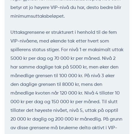
betyr at jo høyere VIP-nivå du har, desto bedre blir
minimumsuttaksbeløpet.
Uttaksgrensene er strukturert i henhold til de fem
VIP-nivåene, med økende tak etter hvert som
spillerens status stiger. For nivå 1 er maksimalt uttak
5000 kr per dag og 70 000 kr per måned. Nivå 2
har samme daglige tak på 5000 kr, men øker den
månedlige grensen til 100 000 kr. På nivå 3 øker
den daglige grensen til 8000 kr, mens den
månedlige kvoten når 120 000 kr. Nivå 4 tillater 10
000 kr per dag og 150 000 kr per måned. Til slutt
tillater det høyeste nivået, nivå 5, uttak på opptil
20 000 kr daglig og 200 000 kr månedlig. På grunn
av disse grensene må brukerne delta aktivt i VIP-