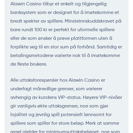
Alawin Casino tilbyr et enkelt og tilgjengelig
banksystem som er designet for å imøtekomme et
bredt spekter av spillere. Minsteinnskuddskravet på
bare rundt 100 kr er perfekt for uformelle spillere
eller de som ønsker å prøve plattformen uten å
forplikte seg til en stor sum på forhånd. Samtidig er
betalingsmetodene varierte nok til å imøtekomme
de fleste brukere.
Alle uttaksforespørsler hos Alawin Casino er
underlagt månedlige grenser, som varierer
avhengig av kundens VIP-status. Høyere VIP-nivåer
gir vanligvis økte uttaksgrenser, noe som gjør
lojalitet og jevnlig spill potensielt lønnsomt for
spillere som spiller for store beløp. Merk at samme
regel gjelder for minimumsuttaksbeløpet, noe som