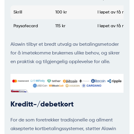
Skrill
100 kr
I løpet av få minut
Paysafecard
115 kr
I løpet av få minut
Alawin tilbyr et bredt utvalg av betalingsmetoder
for å imøtekomme brukernes ulike behov, og sikrer
en praktisk og tilgjengelig opplevelse for alle.
Kreditt-/debetkort
For de som foretrekker tradisjonelle og allment
aksepterte kortbetalingssystemer, støtter Alawin