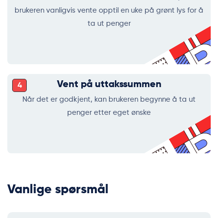
brukeren vanligvis vente opptil en uke på grønt lys for å
ta ut penger
Vent på uttakssummen
4
Når det er godkjent, kan brukeren begynne å ta ut
penger etter eget ønske
Vanlige spørsmål