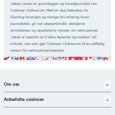
Jakob Larsen er grunnlegger og hovedjournalist hos
Casinoer-Online.com. Med en dyp lidenskap for
iGaming-bransjen og mange års erfaring innen
journalistikk, gir han ekspertinnsikt, detaljerte
anmeldelser og oppdaterte nyheter om nettcasinoer.
Jakob er opptatt av å sikre åpenhet og kvalitet i alt
innhold, noe som gjør Casinoer-Online.com til en pålitelig
ressurs for nettcasinoentusiaster.
Om oss
Anbefalte casinoer