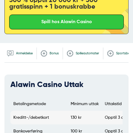
300 % opptil 20 000 kr + 300
gratisspinn + 1 bonuskrabbe
Spill hos Alawin Casino
Anmeldelse
Bonus
Spilleautomater
Sportsbett
Alawin Casino Uttak
Betalingsmetode
Minimum uttak
Uttakstid
Kreditt-/debetkort
130 kr
Opptil 3 dage
Bankoverføring
100 kr
Opptil 3 dager