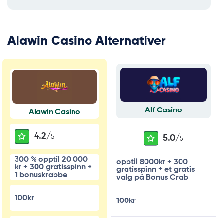
Alawin Casino Alternativer
Alf Casino
Alawin Casino
4.2/
5
5.0/
5
300 % opptil 20 000
opptil 8000kr + 300
kr + 300 gratisspinn +
gratisspinn + et gratis
1 bonuskrabbe
valg på Bonus Crab
100kr
100kr