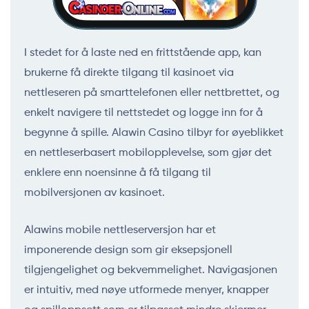
I stedet for å laste ned en frittstående app, kan
brukerne få direkte tilgang til kasinoet via
nettleseren på smarttelefonen eller nettbrettet, og
enkelt navigere til nettstedet og logge inn for å
begynne å spille. Alawin Casino tilbyr for øyeblikket
en nettleserbasert mobilopplevelse, som gjør det
enklere enn noensinne å få tilgang til
mobilversjonen av kasinoet.
Alawins mobile nettleserversjon har et
imponerende design som gir eksepsjonell
tilgjengelighet og bekvemmelighet. Navigasjonen
er intuitiv, med nøye utformede menyer, knapper