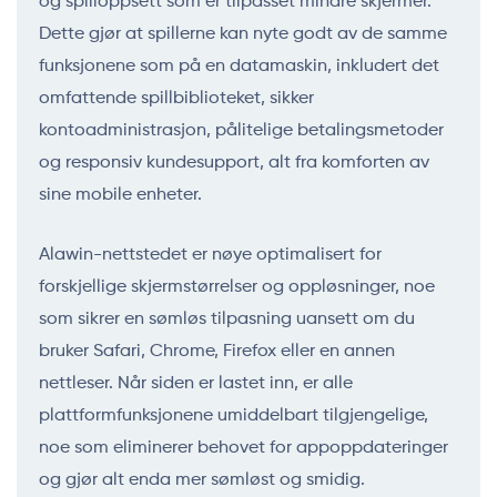
og spilloppsett som er tilpasset mindre skjermer.
Dette gjør at spillerne kan nyte godt av de samme
funksjonene som på en datamaskin, inkludert det
omfattende spillbiblioteket, sikker
kontoadministrasjon, pålitelige betalingsmetoder
og responsiv kundesupport, alt fra komforten av
sine mobile enheter.
Alawin-nettstedet er nøye optimalisert for
forskjellige skjermstørrelser og oppløsninger, noe
som sikrer en sømløs tilpasning uansett om du
bruker Safari, Chrome, Firefox eller en annen
nettleser. Når siden er lastet inn, er alle
plattformfunksjonene umiddelbart tilgjengelige,
noe som eliminerer behovet for appoppdateringer
og gjør alt enda mer sømløst og smidig.