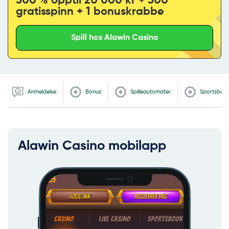
300 % opptil 20 000 kr + 300
gratisspinn + 1 bonuskrabbe
Spill hos Alawin Casino
Anmeldelse
Bonus
Spilleautomater
Sportsbett
Alawin Casino mobilapp