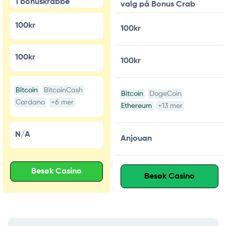
1 bonuskrabbe
valg på Bonus Crab
100kr
100kr
100kr
100kr
Bitcoin
BitcoinCash
Bitcoin
DogeCoin
Cardano
+6 mer
Ethereum
+13 mer
N/A
Anjouan
Besøk Casino
Besøk Casino