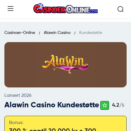
Casinoer-Online
Alawin Casino
Kundestøtte
Lansert 2026
Alawin Casino Kundestøtte
4.2/
5
Bonus: