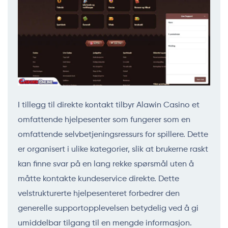
I tillegg til direkte kontakt tilbyr Alawin Casino et
omfattende hjelpesenter som fungerer som en
omfattende selvbetjeningsressurs for spillere. Dette
er organisert i ulike kategorier, slik at brukerne raskt
kan finne svar på en lang rekke spørsmål uten å
måtte kontakte kundeservice direkte. Dette
velstrukturerte hjelpesenteret forbedrer den
generelle supportopplevelsen betydelig ved å gi
umiddelbar tilgang til en mengde informasjon.