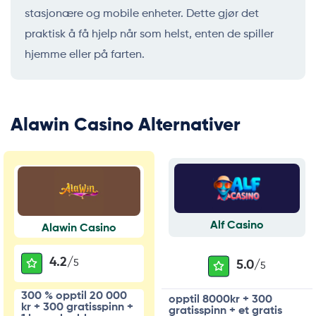
stasjonære og mobile enheter. Dette gjør det
praktisk å få hjelp når som helst, enten de spiller
hjemme eller på farten.
Alawin Casino Alternativer
Alf Casino
Alawin Casino
4.2/
5
5.0/
5
300 % opptil 20 000
opptil 8000kr + 300
kr + 300 gratisspinn +
gratisspinn + et gratis