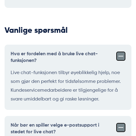
Vanlige spørsmål
Hva er fordelen med å bruke live chat-
funksjonen?
Live chat-funksjonen tilbyr øyeblikkelig hjelp, noe
som gjør den perfekt for tidsfølsomme problemer.
Kundeservicemedarbeidere er tilgjengelige for å
svare umiddelbart og gi raske løsninger.
Når bør en spiller velge e-postsupport i
stedet for live chat?