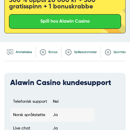
300 % opptil 20 000 kr + 300
gratisspinn + 1 bonuskrabbe
Spill hos Alawin Casino
Anmeldelse
Bonus
Spilleautomater
Sportsbett
Alawin Casino kundesupport
Telefonisk support
Nei
Norsk språkstøtte
Ja
Live chat
Ja