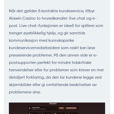
Når det gjelder å kontakte kundeservice, tilbyr
Alawin Casino to hovedkanaler: live chat og e-
post. Live chat-funksjonen er ideell for spillere som
trenger øyeblikkelig hjelp, og gir sanntids
kommunikasjon med kunnskapsrike
kundeservicemedarbeidere som raskt kan løse
presserende problemer. På den annen side er e-
postsupporten perfekt for mindre tidskritiske
henvendelser eller for problemer som krever en mer
detaljert forklaring, da den lar kundene legge ved
skjermbilder eller gi omfattende beskrivelser av
problemene sine.