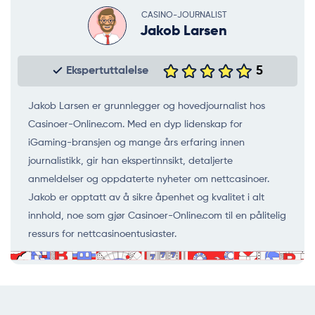
CASINO-JOURNALIST
Jakob Larsen
5
Ekspertuttalelse
Jakob Larsen er grunnlegger og hovedjournalist hos
Casinoer-Online.com. Med en dyp lidenskap for
iGaming-bransjen og mange års erfaring innen
journalistikk, gir han ekspertinnsikt, detaljerte
anmeldelser og oppdaterte nyheter om nettcasinoer.
Jakob er opptatt av å sikre åpenhet og kvalitet i alt
innhold, noe som gjør Casinoer-Online.com til en pålitelig
ressurs for nettcasinoentusiaster.