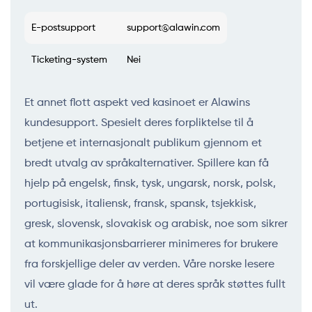
E-postsupport
support@alawin.com
Ticketing-system
Nei
Et annet flott aspekt ved kasinoet er Alawins
kundesupport. Spesielt deres forpliktelse til å
betjene et internasjonalt publikum gjennom et
bredt utvalg av språkalternativer. Spillere kan få
hjelp på engelsk, finsk, tysk, ungarsk, norsk, polsk,
portugisisk, italiensk, fransk, spansk, tsjekkisk,
gresk, slovensk, slovakisk og arabisk, noe som sikrer
at kommunikasjonsbarrierer minimeres for brukere
fra forskjellige deler av verden. Våre norske lesere
vil være glade for å høre at deres språk støttes fullt
ut.