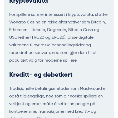
Kryptovaluta
For spillere som er interessert i kryptovaluta, støtter
Wonaco Casino en rekke alternativer som Bitcoin,
Ethereum, Litecoin, Dogecoin, Bitcoin Cash og
USDTether (TRC20 og ERC20). Disse digitale
valutaene tilbyr raske behandlingstider og
forbedret personvern, noe som gjør dem til et
populært valg for moderne spillere.
Kreditt- og debetkort
Tradisjonelle betalingsmetoder som Mastercard er
også tilgjengelige, noe som gir norske spillere en
velkjent og enkel måte å sette inn penger på
kontoene sine. Transaksjoner med kreditt- og