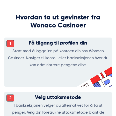
Hvordan ta ut gevinster fra
Wonaco Casinoer
Få tilgang til profilen din
1
Start med å logge inn på kontoen din hos Wonaco
Casinoer. Naviger til konto- eller bankseksjonen hvor du
kan administrere pengene dine.
Velg uttaksmetode
2
I bankseksjonen velger du alternativet for å ta ut
penger. Velg din foretrukne uttaksmetode blant de