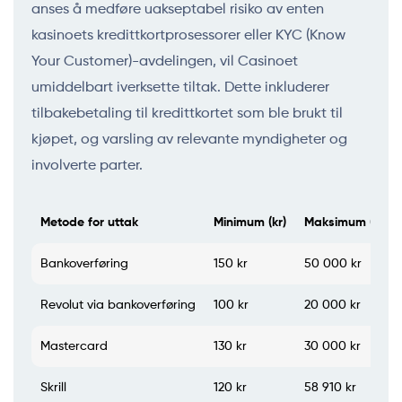
anses å medføre uakseptabel risiko av enten
kasinoets kredittkortprosessorer eller KYC (Know
Your Customer)-avdelingen, vil Casinoet
umiddelbart iverksette tiltak. Dette inkluderer
tilbakebetaling til kredittkortet som ble brukt til
kjøpet, og varsling av relevante myndigheter og
involverte parter.
Metode for uttak
Minimum (kr)
Maksimum (kr)
Bankoverføring
150 kr
50 000 kr
Revolut via bankoverføring
100 kr
20 000 kr
Mastercard
130 kr
30 000 kr
Skrill
120 kr
58 910 kr