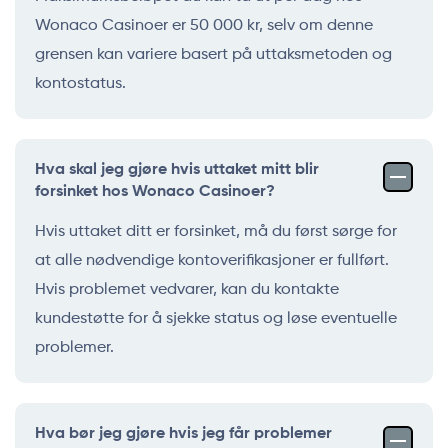
Wonaco Casinoer er 50 000 kr, selv om denne
grensen kan variere basert på uttaksmetoden og
kontostatus.
Hva skal jeg gjøre hvis uttaket mitt blir
forsinket hos Wonaco Casinoer?
Hvis uttaket ditt er forsinket, må du først sørge for
at alle nødvendige kontoverifikasjoner er fullført.
Hvis problemet vedvarer, kan du kontakte
kundestøtte for å sjekke status og løse eventuelle
problemer.
Hva bør jeg gjøre hvis jeg får problemer