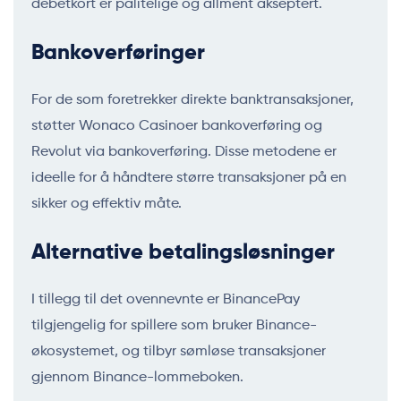
debetkort er pålitelige og allment akseptert.
Bankoverføringer
For de som foretrekker direkte banktransaksjoner,
støtter Wonaco Casinoer bankoverføring og
Revolut via bankoverføring. Disse metodene er
ideelle for å håndtere større transaksjoner på en
sikker og effektiv måte.
Alternative betalingsløsninger
I tillegg til det ovennevnte er BinancePay
tilgjengelig for spillere som bruker Binance-
økosystemet, og tilbyr sømløse transaksjoner
gjennom Binance-lommeboken.