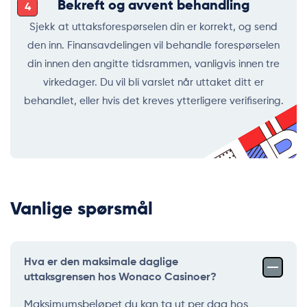
Bekreft og avvent behandling
4
Sjekk at uttaksforespørselen din er korrekt, og send
den inn. Finansavdelingen vil behandle forespørselen
din innen den angitte tidsrammen, vanligvis innen tre
virkedager. Du vil bli varslet når uttaket ditt er
behandlet, eller hvis det kreves ytterligere verifisering.
Vanlige spørsmål
Hva er den maksimale daglige
uttaksgrensen hos Wonaco Casinoer?
Maksimumsbeløpet du kan ta ut per dag hos