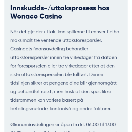
Innskudds-/uttaksprosess hos
Wonaco Casino
Når det gjelder uttak, kan spillerne til enhver tid ha
maksimalt tre ventende uttaksforespørsler.
Casinoets finansavdeling behandler
uttaksforespørsler innen tre virkedager fra datoen
for forespørselen eller tre virkedager etter at den
siste uttaksforespørselen ble fullført. Denne
tidslinjen sikrer at pengene dine blir gjennomgått
og behandlet raskt, men husk at den spesifikke
tidsrammen kan variere basert på
betalingsmetode, kontonivå og andre faktorer.
Økonomiavdelingen er åpen fra kl. 06.00 til 17.00