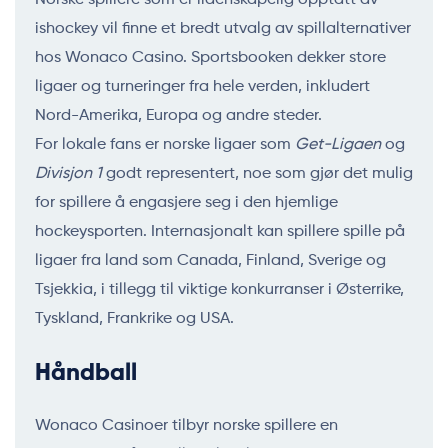
Norske spillere som er lidenskapelig opptatt av
ishockey vil finne et bredt utvalg av spillalternativer
hos Wonaco Casino. Sportsbooken dekker store
ligaer og turneringer fra hele verden, inkludert
Nord-Amerika, Europa og andre steder.
For lokale fans er norske ligaer som
Get-Ligaen
og
Divisjon 1
godt representert, noe som gjør det mulig
for spillere å engasjere seg i den hjemlige
hockeysporten. Internasjonalt kan spillere spille på
ligaer fra land som Canada, Finland, Sverige og
Tsjekkia, i tillegg til viktige konkurranser i Østerrike,
Tyskland, Frankrike og USA.
Håndball
Wonaco Casinoer tilbyr norske spillere en