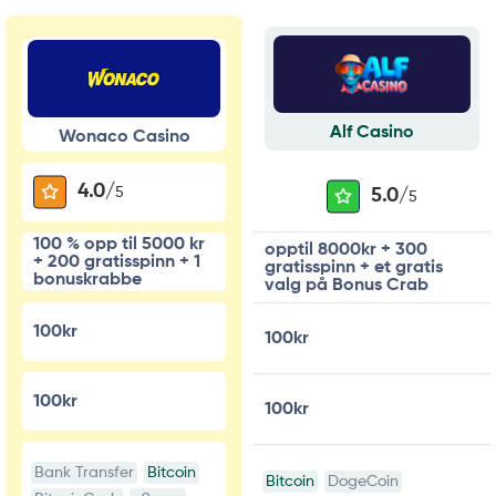
Alf Casino
Wonaco Casino
4.0/
5
5.0/
5
100 % opp til 5000 kr
opptil 8000kr + 300
+ 200 gratisspinn + 1
gratisspinn + et gratis
bonuskrabbe
valg på Bonus Crab
100kr
100kr
100kr
100kr
Bank Transfer
Bitcoin
Bitcoin
DogeCoin