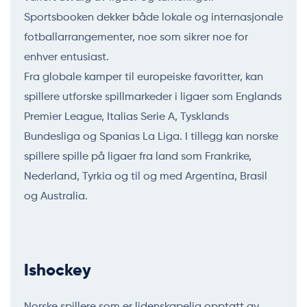
Sportsbooken dekker både lokale og internasjonale
fotballarrangementer, noe som sikrer noe for
enhver entusiast.
Fra globale kamper til europeiske favoritter, kan
spillere utforske spillmarkeder i ligaer som Englands
Premier League, Italias Serie A, Tysklands
Bundesliga og Spanias La Liga. I tillegg kan norske
spillere spille på ligaer fra land som Frankrike,
Nederland, Tyrkia og til og med Argentina, Brasil
og Australia.
Ishockey