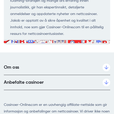
iGaming-bransjen og mange års erfaring innen
journalistikk, gir han ekspertinnsikt, detaljerte
anmeldelser og oppdaterte nyheter om nettcasinoer.
Jakob er opptatt av å sikre åpenhet og kvalitet i alt
innhold, noe som gjør Casinoer-Online.com til en pålitelig
ressurs for nettcasinoentusiaster.
Om oss
Anbefalte casinoer
Casinoer-Online.com er en uavhengig affiliate-nettside som gir
informasjon og anbefalinger om nettcasinoer. Vi driver ikke noen