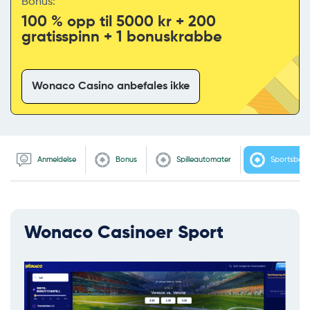
Bonus:
100 % opp til 5000 kr + 200
gratisspinn + 1 bonuskrabbe
Wonaco Casino anbefales ikke
Anmeldelse
Bonus
Spilleautomater
Sportsbett
Wonaco Casinoer Sport