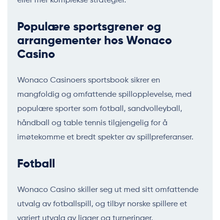
eller mer komplekse strategier.
Populære sportsgrener og
arrangementer hos Wonaco
Casino
Wonaco Casinoers sportsbook sikrer en
mangfoldig og omfattende spillopplevelse, med
populære sporter som fotball, sandvolleyball,
håndball og table tennis tilgjengelig for å
imøtekomme et bredt spekter av spillpreferanser.
Fotball
Wonaco Casino skiller seg ut med sitt omfattende
utvalg av fotballspill, og tilbyr norske spillere et
variert utvalg av ligaer og turneringer.