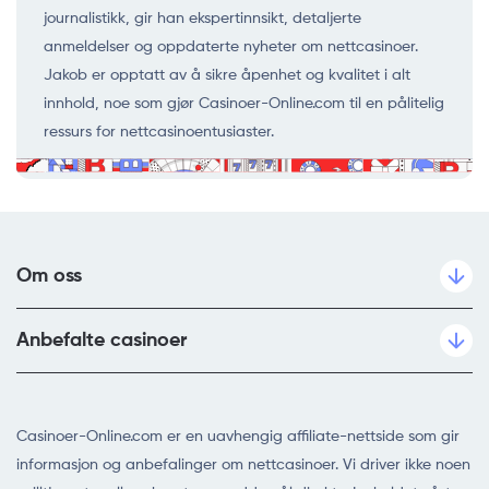
journalistikk, gir han ekspertinnsikt, detaljerte
anmeldelser og oppdaterte nyheter om nettcasinoer.
Jakob er opptatt av å sikre åpenhet og kvalitet i alt
innhold, noe som gjør Casinoer-Online.com til en pålitelig
ressurs for nettcasinoentusiaster.
Om oss
Anbefalte casinoer
Casinoer-Online.com er en uavhengig affiliate-nettside som gir
informasjon og anbefalinger om nettcasinoer. Vi driver ikke noen