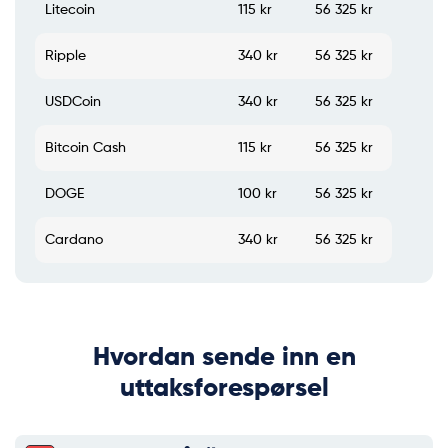
Litecoin
115 kr
56 325 kr
Ripple
340 kr
56 325 kr
USDCoin
340 kr
56 325 kr
Bitcoin Cash
115 kr
56 325 kr
DOGE
100 kr
56 325 kr
Cardano
340 kr
56 325 kr
Hvordan sende inn en
uttaksforespørsel