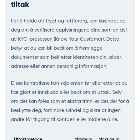
tiltak
For å holde alt trygt og rettferdig, kan kasinoet be
deg om å verifisere opplysningene dine som en del
av KYC-prosessen (Know Your Customer). Dette
betyr at du kan bli bedt om å fremlegge
dokumenter som bekrefter identiteten din, alder,
adresse eller annen personlig informasjon.
Disse kontrollene kan skje enten før eller etter at du
har gjort et innskudd eller bedt om et uttak. Selv
om det kan føles som et ekstra trinn, er det der for å
beskytte deg, forhindre svindel og sikre at ingen
andre får tilgang til kontoen eller midlene dine.
Uttaksmetode
Minimum
Maksimum