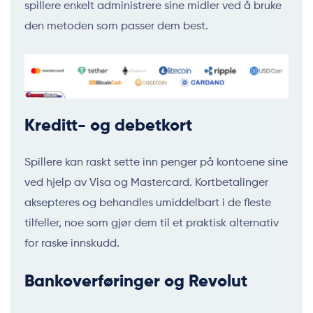
spillere enkelt administrere sine midler ved å bruke
den metoden som passer dem best.
Kreditt- og debetkort
Spillere kan raskt sette inn penger på kontoene sine
ved hjelp av Visa og Mastercard. Kortbetalinger
aksepteres og behandles umiddelbart i de fleste
tilfeller, noe som gjør dem til et praktisk alternativ
for raske innskudd.
Bankoverføringer og Revolut