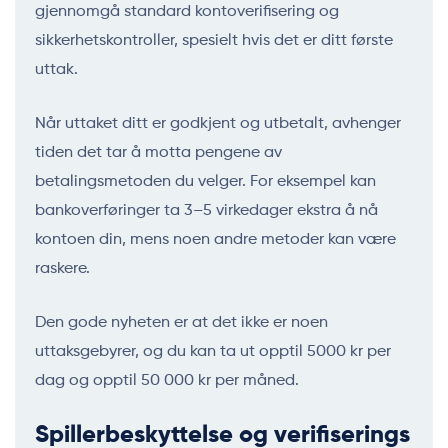
gjennomgå standard kontoverifisering og
sikkerhetskontroller, spesielt hvis det er ditt første
uttak.
Når uttaket ditt er godkjent og utbetalt, avhenger
tiden det tar å motta pengene av
betalingsmetoden du velger. For eksempel kan
bankoverføringer ta 3–5 virkedager ekstra å nå
kontoen din, mens noen andre metoder kan være
raskere.
Den gode nyheten er at det ikke er noen
uttaksgebyrer, og du kan ta ut opptil 5000 kr per
dag og opptil 50 000 kr per måned.
Spillerbeskyttelse og verifiserings