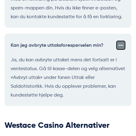
spam-mappen din. Hvis du ikke finner e-posten,
kan du kontakte kundestøtte for å få en forklaring.
Kan jeg avbryte uttaksforespørselen min?
Ja, du kan avbryte uttaket mens det fortsatt er i
ventestatus. Gå til kasse-delen og velg alternativet
«Avbryt uttak» under fanen Uttak eller
Saldohistorikk. Hvis du opplever problemer, kan
kundestøtte hjelpe deg.
Westace Casino Alternativer