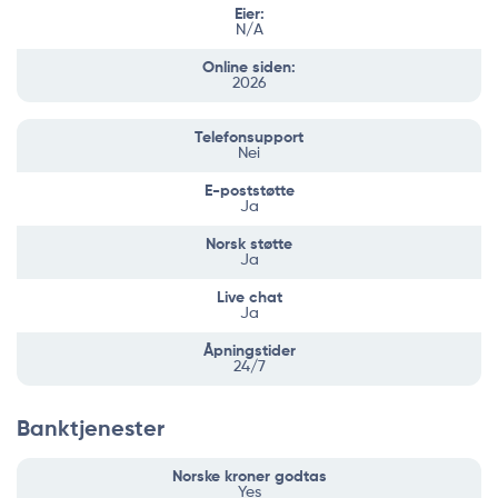
Eier:
N/A
Online siden:
2026
Telefonsupport
Nei
E-poststøtte
Ja
Norsk støtte
Ja
Live chat
Ja
Åpningstider
24/7
Banktjenester
Norske kroner godtas
Yes