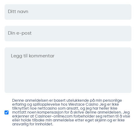
Denne anmeldelsen er basert utelukkende på min personlige
erfaring og spillopplevelse hos Westace Casino Jeg er ikke
tilknyttet noe nettcasino som ansatt, og jeg har heller ikke
mottatt noen kompensasjon for å skrive denne anmeldelsen. Jeg
erkjenner at Casinoer-online.com forbeholder seg retten til å vise
eller holde tilbake min anmeldelse etter eget skjønn og er ikke
ansvarlig for innholdet.