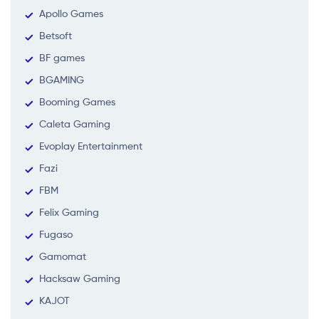
Apollo Games
Betsoft
BF games
BGAMING
Booming Games
Caleta Gaming
Evoplay Entertainment
Fazi
FBM
Felix Gaming
Fugaso
Gamomat
Hacksaw Gaming
KAJOT