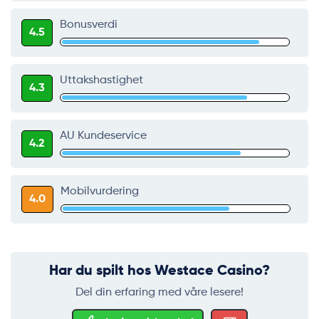
Bonusverdi
4.5
Uttakshastighet
4.3
AU Kundeservice
4.2
Mobilvurdering
4.0
Har du spilt hos Westace Casino?
Del din erfaring med våre lesere!