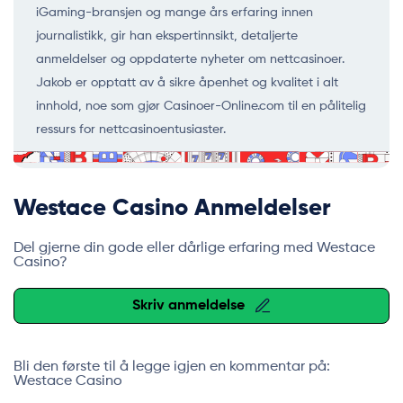
iGaming-bransjen og mange års erfaring innen
journalistikk, gir han ekspertinnsikt, detaljerte
anmeldelser og oppdaterte nyheter om nettcasinoer.
Jakob er opptatt av å sikre åpenhet og kvalitet i alt
innhold, noe som gjør Casinoer-Online.com til en pålitelig
ressurs for nettcasinoentusiaster.
Westace Casino Anmeldelser
Del gjerne din gode eller dårlige erfaring med Westace
Casino?
Skriv anmeldelse
Bli den første til å legge igjen en kommentar på:
Westace Casino