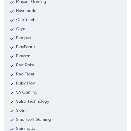
Mascot Gaming
Novomatic
OneTouch
Oryx
Platipus
PlayPearls
Playson
Red Rake
Red Tiger
Ruby Play
SA Gaming
Salsa Technology
Slotmill
Smartsoft Gaming
Spinmatic