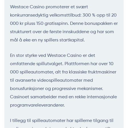
Westace Casino promoterer et svært
konkurransedyktig velkomsttilbud: 300 % opp til 20
000 kr pluss 150 gratisspinn. Denne bonuspakken er
strukturert over de første innskuddene og har som
mål å øke en ny spillers startkapital.
En stor styrke ved Westace Casino er det
omfattende spillutvalget. Plattformen har over 10
000 spilleautomater, alt fra klassiske fruktmaskiner
til avanserte videospilleautomater med
bonusfunksjoner og progressive mekanismer.
Casinoet samarbeider med en rekke internasjonale
programvareleverandører.
I tillegg til spilleautomater har spillerne tilgang til