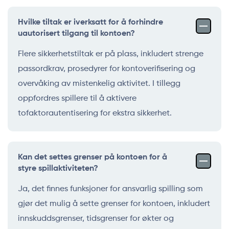
Hvilke tiltak er iverksatt for å forhindre
uautorisert tilgang til kontoen?
Flere sikkerhetstiltak er på plass, inkludert strenge
passordkrav, prosedyrer for kontoverifisering og
overvåking av mistenkelig aktivitet. I tillegg
oppfordres spillere til å aktivere
tofaktorautentisering for ekstra sikkerhet.
Kan det settes grenser på kontoen for å
styre spillaktiviteten?
Ja, det finnes funksjoner for ansvarlig spilling som
gjør det mulig å sette grenser for kontoen, inkludert
innskuddsgrenser, tidsgrenser for økter og