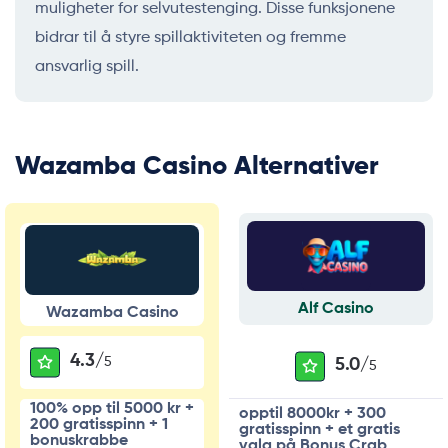
muligheter for selvutestenging. Disse funksjonene
bidrar til å styre spillaktiviteten og fremme
ansvarlig spill.
Wazamba Casino Alternativer
Alf Casino
Wazamba Casino
4.3/
5
5.0/
5
100% opp til 5000 kr +
opptil 8000kr + 300
200 gratisspinn + 1
gratisspinn + et gratis
bonuskrabbe
valg på Bonus Crab