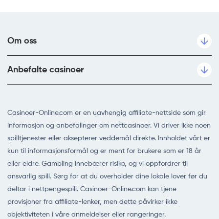
Om oss
Anbefalte casinoer
Casinoer-Online.com er en uavhengig affiliate-nettside som gir
informasjon og anbefalinger om nettcasinoer. Vi driver ikke noen
spilltjenester eller aksepterer veddemål direkte. Innholdet vårt er
kun til informasjonsformål og er ment for brukere som er 18 år
eller eldre. Gambling innebærer risiko, og vi oppfordrer til
ansvarlig spill. Sørg for at du overholder dine lokale lover før du
deltar i nettpengespill. Casinoer-Online.com kan tjene
provisjoner fra affiliate-lenker, men dette påvirker ikke
objektiviteten i våre anmeldelser eller rangeringer.