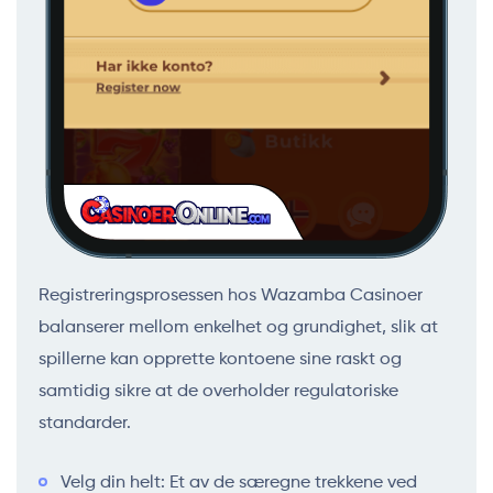
Registreringsprosessen hos Wazamba Casinoer
balanserer mellom enkelhet og grundighet, slik at
spillerne kan opprette kontoene sine raskt og
samtidig sikre at de overholder regulatoriske
standarder.
Velg din helt: Et av de særegne trekkene ved