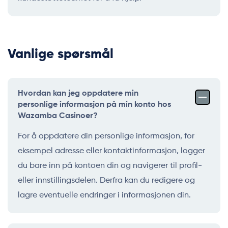
Vanlige spørsmål
Hvordan kan jeg oppdatere min
personlige informasjon på min konto hos
Wazamba Casinoer?
For å oppdatere din personlige informasjon, for
eksempel adresse eller kontaktinformasjon, logger
du bare inn på kontoen din og navigerer til profil-
eller innstillingsdelen. Derfra kan du redigere og
lagre eventuelle endringer i informasjonen din.