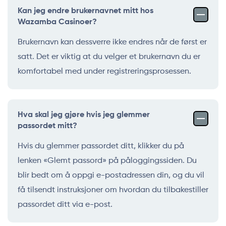
Kan jeg endre brukernavnet mitt hos
Wazamba Casinoer?
Brukernavn kan dessverre ikke endres når de først er
satt. Det er viktig at du velger et brukernavn du er
komfortabel med under registreringsprosessen.
Hva skal jeg gjøre hvis jeg glemmer
passordet mitt?
Hvis du glemmer passordet ditt, klikker du på
lenken «Glemt passord» på påloggingssiden. Du
blir bedt om å oppgi e-postadressen din, og du vil
få tilsendt instruksjoner om hvordan du tilbakestiller
passordet ditt via e-post.