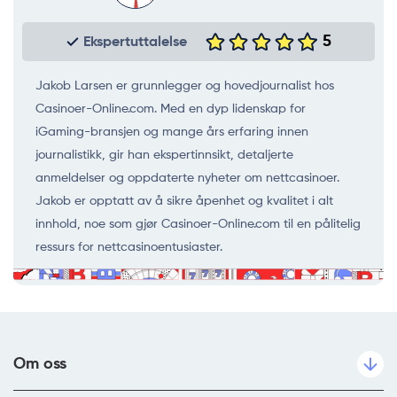
5
Ekspertuttalelse
Jakob Larsen er grunnlegger og hovedjournalist hos
Casinoer-Online.com. Med en dyp lidenskap for
iGaming-bransjen og mange års erfaring innen
journalistikk, gir han ekspertinnsikt, detaljerte
anmeldelser og oppdaterte nyheter om nettcasinoer.
Jakob er opptatt av å sikre åpenhet og kvalitet i alt
innhold, noe som gjør Casinoer-Online.com til en pålitelig
ressurs for nettcasinoentusiaster.
Om oss