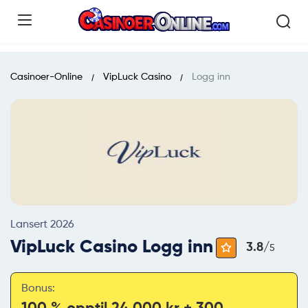
Casinoer-Online
VipLuck Casino
Logg inn
Lansert 2026
VipLuck Casino Logg inn
3.8/
5
Bonus: