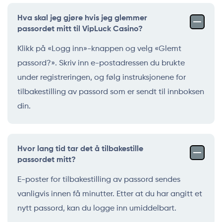
Hva skal jeg gjøre hvis jeg glemmer
passordet mitt til VipLuck Casino?
Klikk på «Logg inn»-knappen og velg «Glemt
passord?». Skriv inn e-postadressen du brukte
under registreringen, og følg instruksjonene for
tilbakestilling av passord som er sendt til innboksen
din.
Hvor lang tid tar det å tilbakestille
passordet mitt?
E-poster for tilbakestilling av passord sendes
vanligvis innen få minutter. Etter at du har angitt et
nytt passord, kan du logge inn umiddelbart.