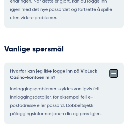
endringen. Når dette er gjort, kan du logge inn
igjen med det nye passordet og fortsette å spille
uten videre problemer.
Vanlige spørsmål
Hvorfor kan jeg ikke logge inn på VipLuck
Casino-kontoen min?
Innloggingsproblemer skyldes vanligvis feil
innloggingsdetaljer, for eksempel feil e-
postadresse eller passord. Dobbeltsjekk
påloggingsinformasjonen din og prøv igjen.