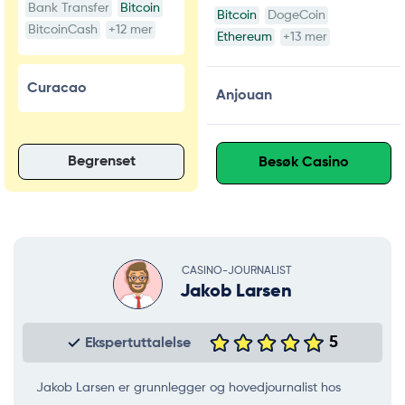
Bank Transfer
Bitcoin
Bitcoin
DogeCoin
BitcoinCash
+12 mer
Ethereum
+13 mer
Curacao
Anjouan
Begrenset
Besøk Casino
CASINO-JOURNALIST
Jakob Larsen
5
Ekspertuttalelse
Jakob Larsen er grunnlegger og hovedjournalist hos