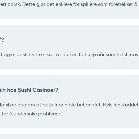
udert norsk. Dette gjør det enklere for spillere som foretrekke
7?
at og e-post. Dette sikrer at du kan få hjelp når som helst, ua
min hos Sushi Casinoer?
forsikre deg om at betalingen ble behandlet. Hvis innskuddet di
t for å undersøke problemet.