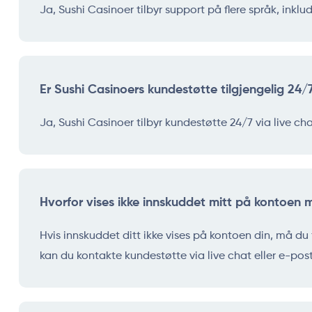
Ja, Sushi Casinoer tilbyr support på flere språk, inkl
Er Sushi Casinoers kundestøtte tilgjengelig 24/
Ja, Sushi Casinoer tilbyr kundestøtte 24/7 via live ch
Hvorfor vises ikke innskuddet mitt på kontoen 
Hvis innskuddet ditt ikke vises på kontoen din, må du 
kan du kontakte kundestøtte via live chat eller e-pos