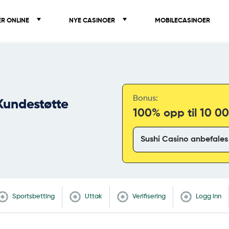
R ONLINE
NYE CASINOER
MOBILECASINOER
Bonus:
Kundestøtte
100% opp til 10 00
Sushi Casino anbefales 
Sportsbetting
Uttak
Verifisering
Logg inn