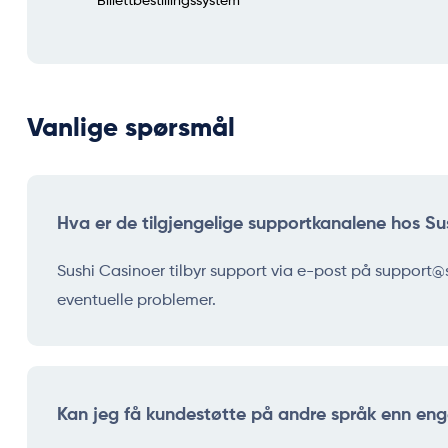
Billettbestillingssystem
Vanlige spørsmål
Hva er de tilgjengelige supportkanalene hos Su
Sushi Casinoer tilbyr support via e-post på
support@
eventuelle problemer.
Kan jeg få kundestøtte på andre språk enn eng