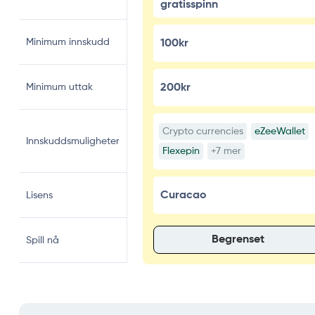
gratisspinn
Minimum innskudd
100kr
Minimum uttak
200kr
Crypto currencies
eZeeWallet
Innskuddsmuligheter
Flexepin
+7 mer
Curacao
Lisens
Begrenset
Spill nå