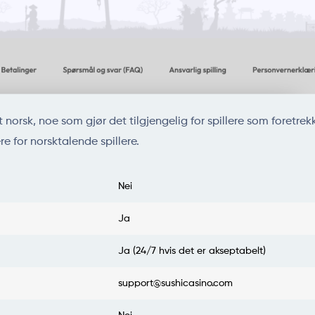
rt norsk, noe som gjør det tilgjengelig for spillere som foretr
e for norsktalende spillere.
Nei
Ja
Ja (24/7 hvis det er akseptabelt)
support@sushicasino.com