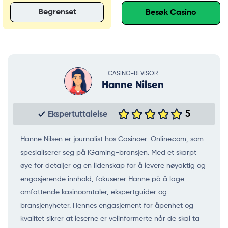
Begrenset
Besøk Casino
CASINO-REVISOR
Hanne Nilsen
5
Ekspertuttalelse
Hanne Nilsen er journalist hos Casinoer-Online.com, som
spesialiserer seg på iGaming-bransjen. Med et skarpt
øye for detaljer og en lidenskap for å levere nøyaktig og
engasjerende innhold, fokuserer Hanne på å lage
omfattende kasinoomtaler, ekspertguider og
bransjenyheter. Hennes engasjement for åpenhet og
kvalitet sikrer at leserne er velinformerte når de skal ta