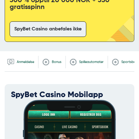
300 % opptil 20 000 NOK + 350
gratisspinn
SpyBet Casino anbefales ikke
Anmeldelse
Bonus
Spilleautomater
Sportsbett
SpyBet Casino Mobilapp