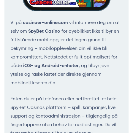
Vi på
casinoer-online.com
vil informere deg om at
selv om
SpyBet Casino
for øyeblikket ikke tilbyr en
frittstående mobilapp, er det ingen grunn til
bekymring – mobilopplevelsen din vil ikke bli
kompromittert. Nettstedet er fullt optimalisert for
både
iOS- og Android-enheter
, og tilbyr jevn
ytelse og raske lastetider direkte gjennom
mobilnettleseren din.
Enten du er på telefonen eller nettbrettet, er hele
SpyBet Casinos plattform – spill, kampanjer, live
support og kontoadministrasjon – tilgjengelig på
fingertuppene uten behov for nedlastinger. Du vil