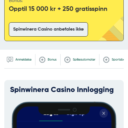
Bonus:
Opptil 15 000 kr + 250 gratisspinn
Spinwinera Casino anbefales ikke
Anmeldelse
Bonus
Spilleautomater
Sportsbett
Spinwinera Casino Innlogging