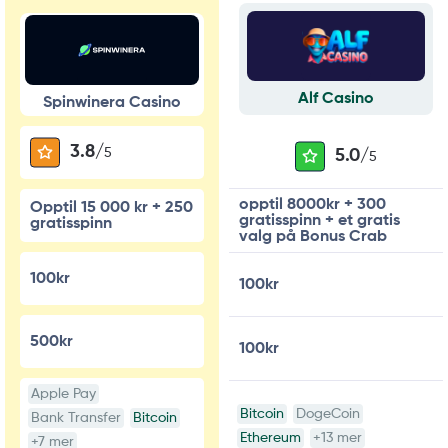
Alf Casino
Spinwinera Casino
3.8/
5
5.0/
5
opptil 8000kr + 300
Opptil 15 000 kr + 250
gratisspinn + et gratis
gratisspinn
valg på Bonus Crab
100kr
100kr
500kr
100kr
Apple Pay
Bitcoin
DogeCoin
Bank Transfer
Bitcoin
Ethereum
+13 mer
+7 mer