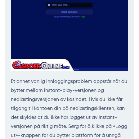
Et annet vanlig innloggingsproblem oppstår når du
bytter mellom instant-play-versjonen og
nedlastingsversjonen av kasinoet. Hvis du ikke får
tilgang til kontoen din på nedlastingsklienten, kan
det skyldes at du ikke har logget ut av instant-
versjonen på riktig måte. Sørg for å klikke på «Logg
ut»-knappen før du bytter plattform for å unngå