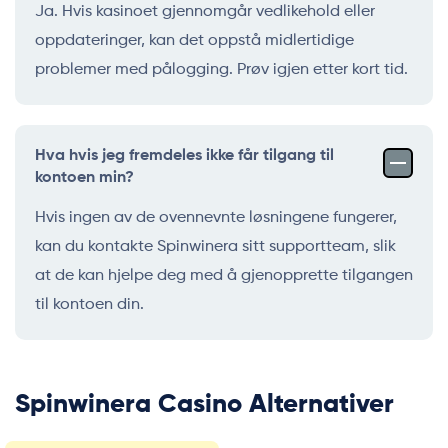
Ja. Hvis kasinoet gjennomgår vedlikehold eller
oppdateringer, kan det oppstå midlertidige
problemer med pålogging. Prøv igjen etter kort tid.
Hva hvis jeg fremdeles ikke får tilgang til
kontoen min?
Hvis ingen av de ovennevnte løsningene fungerer,
kan du kontakte Spinwinera sitt supportteam, slik
at de kan hjelpe deg med å gjenopprette tilgangen
til kontoen din.
Spinwinera Casino Alternativer