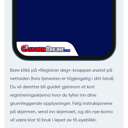
Bare klikk på «Registrer deg»-knappen øverst på
nettsiden (hvis tjenesten er tilgjengelig i ditt land).
Du vil deretter bli guidet gjennom et kort
registreringsskjema hvor du fyller inn dine
grunnleggende opplysninger. Følg instruksjonene
på skjermen, send inn skjemaet, og din nye konto
vil være klar til bruk i løpet av få øyeblikk.