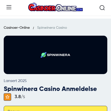
Casinoer-Online
Spinwinera Casino
Lansert 2025
Spinwinera Casino Anmeldelse
3.8/
5