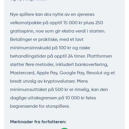
Nye spillere kan dra nytte av en sjenerøs
velkomstpakke på opptil 15 000 kr pluss 250
gratisspinn, noe som gir ekstra verdi i starten.
Betalinger er praktiske, med et lavt
minimumsinnskudd på 100 kr og raske
behandlingstider på opptil 24 timer. Plattformen
støtter flere metoder, inkludert bankoverføring,
Mastercard, Apple Pay, Google Pay, Revolut og et
bredt utvalg av kryptovalutaer. Mens
minimumsuttaket på 500 kr er rimelig, kan den
daglige uttaksgrensen på 10 000 kr føles
begrensende for storspillere.
Merknader fra forfatteren: