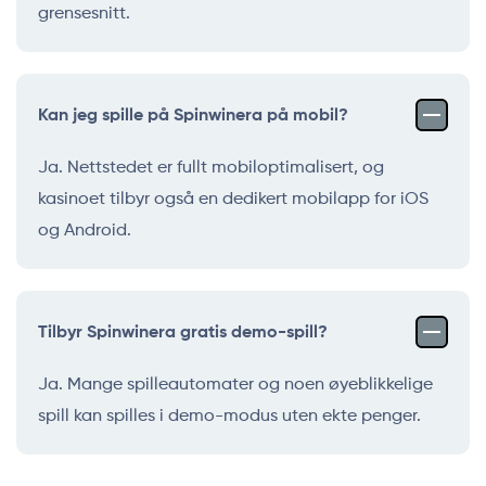
grensesnitt.
Kan jeg spille på Spinwinera på mobil?
Ja. Nettstedet er fullt mobiloptimalisert, og
kasinoet tilbyr også en dedikert mobilapp for iOS
og Android.
Tilbyr Spinwinera gratis demo-spill?
Ja. Mange spilleautomater og noen øyeblikkelige
spill kan spilles i demo-modus uten ekte penger.