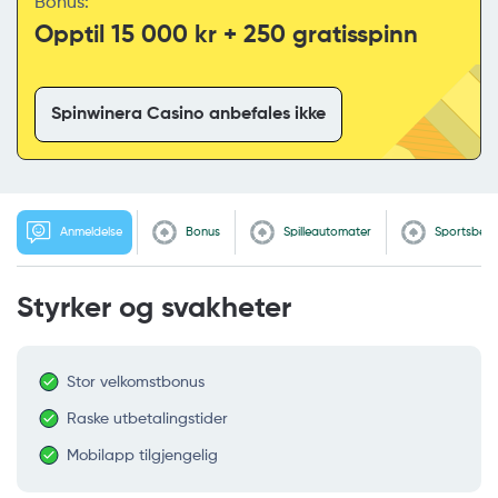
Bonus:
Opptil 15 000 kr + 250 gratisspinn
Spinwinera Casino anbefales ikke
Anmeldelse
Bonus
Spilleautomater
Sportsbett
Styrker og svakheter
Stor velkomstbonus
Raske utbetalingstider
Mobilapp tilgjengelig