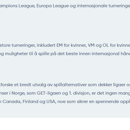
ampions League, Europa League og internasjonale turneringer,
ore turneringer, inkludert EM for kvinner, VM og OL for kvinne
 muligheter til å spille på det beste innen internasjonal hån
orske et bredt utvalg av spillalternativer som dekker ligaer o
nser i Norge, som GET-ligaen og 1. divisjon, er det ingen mang
m Canada, Finland og USA, noe som sikrer en spennende opplev