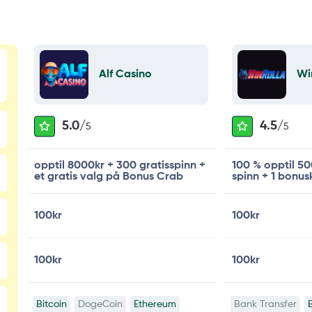
Alf Casino
Wi
5.0/
4.5/
5
5
opptil 8000kr + 300 gratisspinn +
100 % opptil 5
et gratis valg på Bonus Crab
spinn + 1 bonu
100kr
100kr
100kr
100kr
Bitcoin
DogeCoin
Ethereum
Bank Transfer