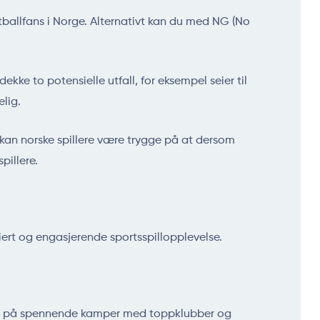
tballfans i Norge. Alternativt kan du med NG (No
ekke to potensielle utfall, for eksempel seier til
elig.
r, kan norske spillere være trygge på at dersom
pillere.
iert og engasjerende sportsspillopplevelse.
pill på spennende kamper med toppklubber og