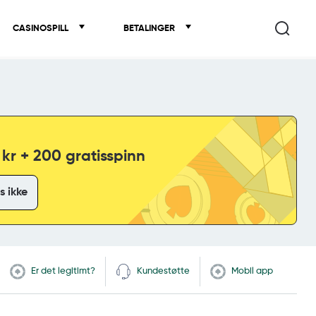
CASINOSPILL
BETALINGER
kr + 200 gratisspinn
s ikke
Er det legitimt?
Kundestøtte
Mobil app