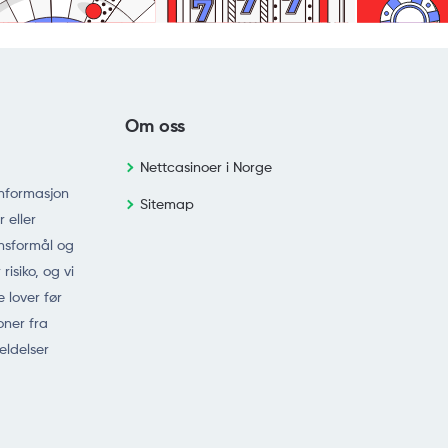
Om oss
Nettcasinoer i Norge
informasjon
Sitemap
 eller
onsformål og
isiko, og vi
e lover før
oner fra
eldelser