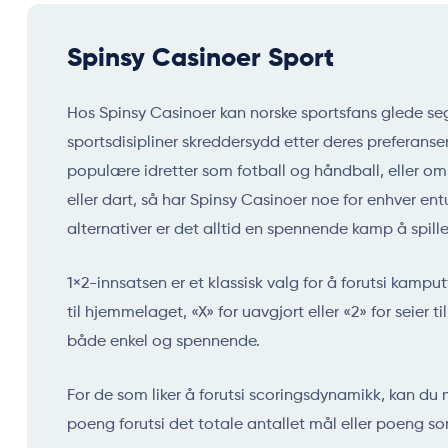
Spinsy Casinoer Sport
Hos Spinsy Casinoer kan norske sportsfans glede se
sportsdisipliner skreddersydd etter deres preferanse
populære idretter som fotball og håndball, eller om
eller dart, så har Spinsy Casinoer noe for enhver en
alternativer er det alltid en spennende kamp å spill
1×2-innsatsen er et klassisk valg for å forutsi kamputf
til hjemmelaget, «X» for uavgjort eller «2» for seier 
både enkel og spennende.
For de som liker å forutsi scoringsdynamikk, kan du m
poeng forutsi det totale antallet mål eller poeng som 