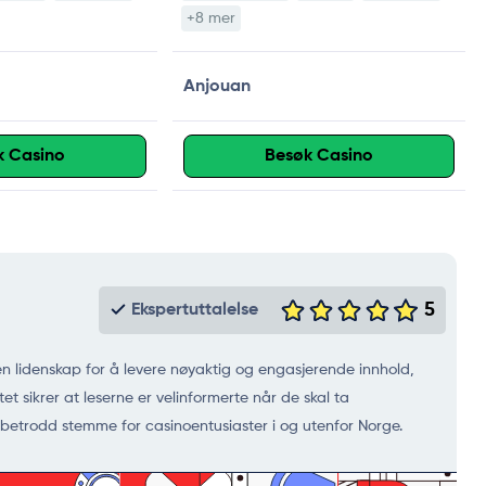
+8 mer
Anjouan
k Casino
Besøk Casino
5
Ekspertuttalelse
en lidenskap for å levere nøyaktig og engasjerende innhold,
sikrer at leserne er velinformerte når de skal ta
n betrodd stemme for casinoentusiaster i og utenfor Norge.