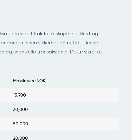
satt strenge tiltak for å skape et sikkert og
standarden innen sikkerhet på nettet. Denne
 og finansielle transaksjoner. Dette sikrer at
Maksimum (NOK)
15,700
30,000
50,000
20,000