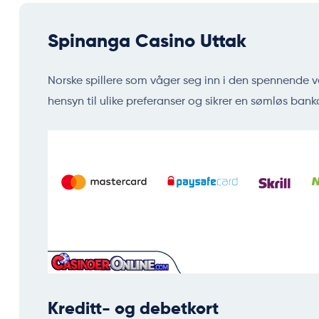
Spinanga Casino Uttak
Norske spillere som våger seg inn i den spennende 
hensyn til ulike preferanser og sikrer en sømløs bank
Kreditt- og debetkort