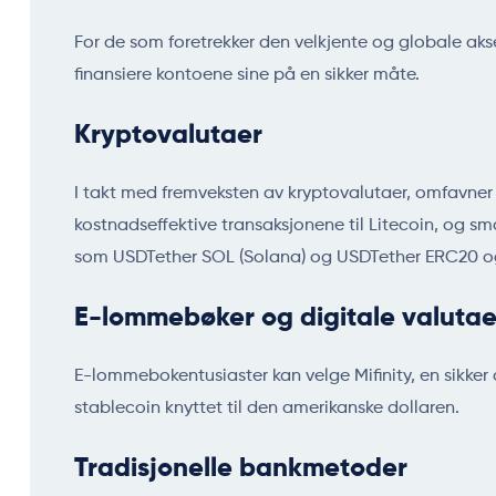
For de som foretrekker den velkjente og globale aks
finansiere kontoene sine på en sikker måte.
Kryptovalutaer
I takt med fremveksten av kryptovalutaer, omfavner S
kostnadseffektive transaksjonene til Litecoin, og sma
som USDTether SOL (Solana) og USDTether ERC20 og
E-lommebøker og digitale valutae
E-lommebokentusiaster kan velge Mifinity, en sikker
stablecoin knyttet til den amerikanske dollaren.
Tradisjonelle bankmetoder