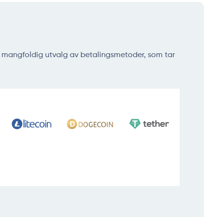
t mangfoldig utvalg av betalingsmetoder, som tar