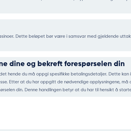
asinoer. Dette beløpet bør være i samsvar med gjeldende uttaksg
ne dine og bekreft forespørselen din
et hende du må oppgi spesifikke betalingsdetaljer. Dette kan i
e. Etter at du har oppgitt de nødvendige opplysningene, må d
pørselen din. Denne handlingen betyr at du har til hensikt å star