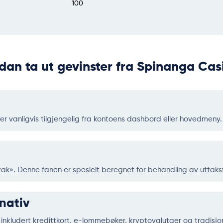
100
dan ta ut gevinster fra Spinanga Cas
r vanligvis tilgjengelig fra kontoens dashbord eller hovedmeny.
tak». Denne fanen er spesielt beregnet for behandling av uttaksf
rnativ
, inkludert kredittkort, e-lommebøker, kryptovalutaer og tradisj