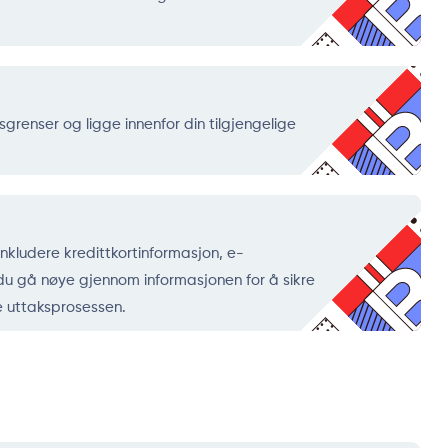
renser og ligge innenfor din tilgjengelige
nkludere kredittkortinformasjon, e-
u gå nøye gjennom informasjonen for å sikre
te uttaksprosessen.