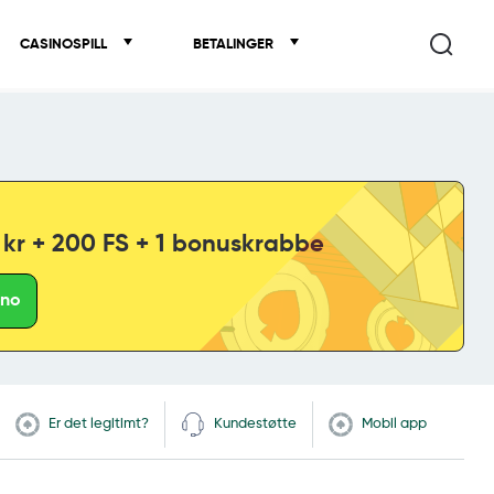
CASINOSPILL
BETALINGER
 kr + 200 FS + 1 bonuskrabbe
ino
Er det legitimt?
Kundestøtte
Mobil app