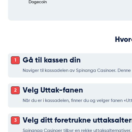
Dogecoin
Hvor
Gå til kassen din
1
Naviger til kassadelen av Spinanga Casinoer. Denne e
Velg Uttak-fanen
2
Når du er i kassadelen, finner du og velger fanen «Ut
Velg ditt foretrukne uttaksalte
3
Spinanga Casinoer tilbyr en rekke uttaksalternativer