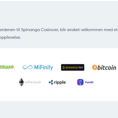
verdenen til Spinanga Casinoer, blir ønsket velkommen med e
opplevelse.