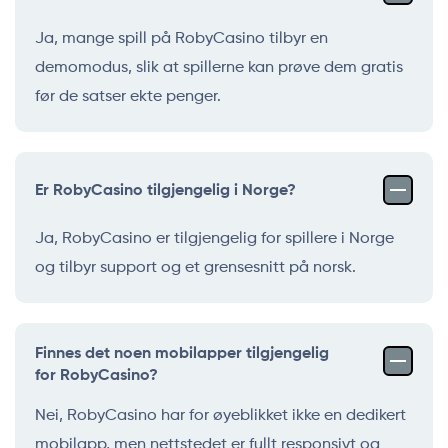
Ja, mange spill på RobyCasino tilbyr en
demomodus, slik at spillerne kan prøve dem gratis
før de satser ekte penger.
Er RobyCasino tilgjengelig i Norge?
Ja, RobyCasino er tilgjengelig for spillere i Norge
og tilbyr support og et grensesnitt på norsk.
Finnes det noen mobilapper tilgjengelig
for RobyCasino?
Nei, RobyCasino har for øyeblikket ikke en dedikert
mobilapp, men nettstedet er fullt responsivt og