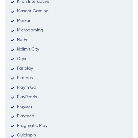
Kiron Interactive
Mascot Gaming
Merkur
Microgaming
NetEnt
Nolimit City
Oryx
Pariplay
Platipus
Play’n Go
PlayPearls
Playson
Playtech
Pragmatic Play
Quickspin