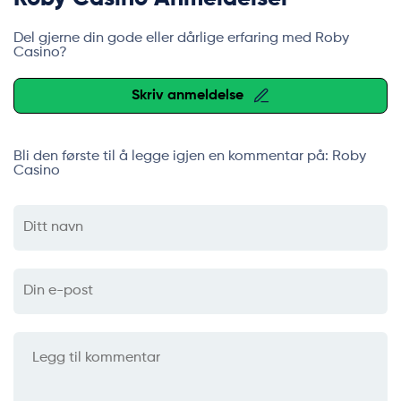
Del gjerne din gode eller dårlige erfaring med Roby
Casino?
Skriv anmeldelse
Bli den første til å legge igjen en kommentar på: Roby
Casino