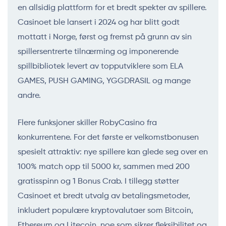
en allsidig plattform for et bredt spekter av spillere.
Casinoet ble lansert i 2024 og har blitt godt
mottatt i Norge, først og fremst på grunn av sin
spillersentrerte tilnærming og imponerende
spillbibliotek levert av topputviklere som ELA
GAMES, PUSH GAMING, YGGDRASIL og mange
andre.
Flere funksjoner skiller RobyCasino fra
konkurrentene. For det første er velkomstbonusen
spesielt attraktiv: nye spillere kan glede seg over en
100% match opp til 5000 kr, sammen med 200
gratisspinn og 1 Bonus Crab. I tillegg støtter
Casinoet et bredt utvalg av betalingsmetoder,
inkludert populære kryptovalutaer som Bitcoin,
Ethereum og Litecoin, noe som sikrer fleksibilitet og