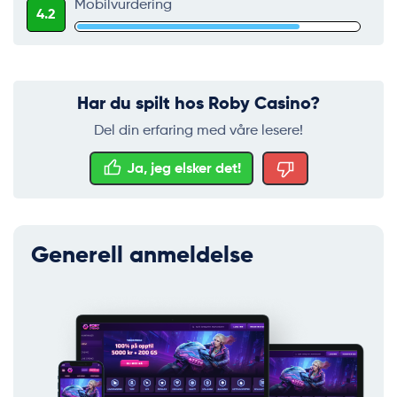
Mobilvurdering
4.2
Har du spilt hos Roby Casino?
Del din erfaring med våre lesere!
Ja, jeg elsker det!
Generell anmeldelse