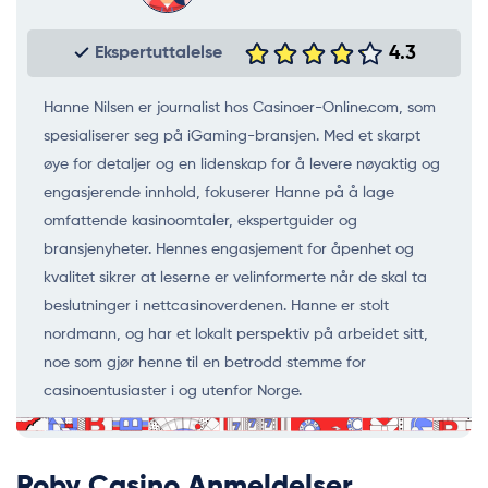
4.3
Ekspertuttalelse
Hanne Nilsen er journalist hos Casinoer-Online.com, som
spesialiserer seg på iGaming-bransjen. Med et skarpt
øye for detaljer og en lidenskap for å levere nøyaktig og
engasjerende innhold, fokuserer Hanne på å lage
omfattende kasinoomtaler, ekspertguider og
bransjenyheter. Hennes engasjement for åpenhet og
kvalitet sikrer at leserne er velinformerte når de skal ta
beslutninger i nettcasinoverdenen. Hanne er stolt
nordmann, og har et lokalt perspektiv på arbeidet sitt,
noe som gjør henne til en betrodd stemme for
casinoentusiaster i og utenfor Norge.
Roby Casino Anmeldelser