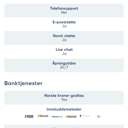
Telefonsupport
Nei
E-poststøtte
Ja
Norsk støtte
Ja
Live chat
Ja
Åpningstider
24/7
Banktjenester
Norske kroner godtas
Yes
Innskuddsmetoder
8+