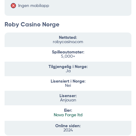
Ingen mobilapp
Roby Casino Norge
Nettsted:
robycasino.com
Spilleautomater:
5,000+
Tilgjengelig i Norge:
Ja
Lisensiert i Norge:
Nei
Lisenser:
Anjouan
Eier:
Nova Forge ltd
Online siden:
2024