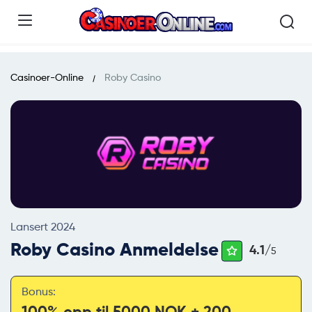
Casinoer-Online
Roby Casino
Lansert 2024
Roby Casino Anmeldelse
4.1/
5
Bonus: