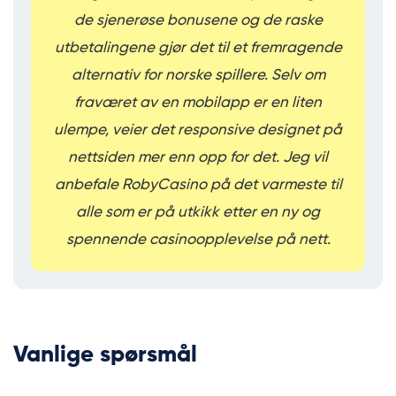
de sjenerøse bonusene og de raske
utbetalingene gjør det til et fremragende
alternativ for norske spillere. Selv om
fraværet av en mobilapp er en liten
ulempe, veier det responsive designet på
nettsiden mer enn opp for det. Jeg vil
anbefale RobyCasino på det varmeste til
alle som er på utkikk etter en ny og
spennende casinoopplevelse på nett.
Vanlige spørsmål