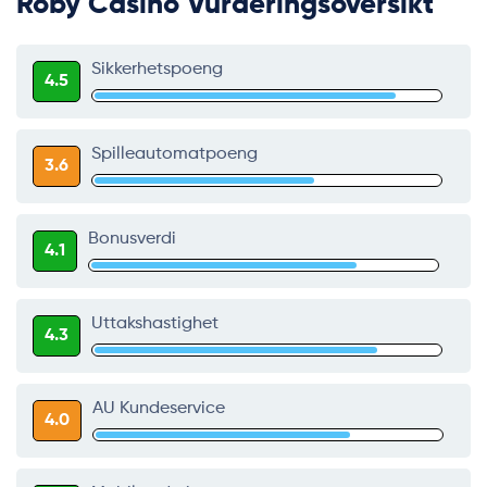
Roby Casino Vurderingsoversikt
Sikkerhetspoeng
4.5
Spilleautomatpoeng
3.6
Bonusverdi
4.1
Uttakshastighet
4.3
AU Kundeservice
4.0