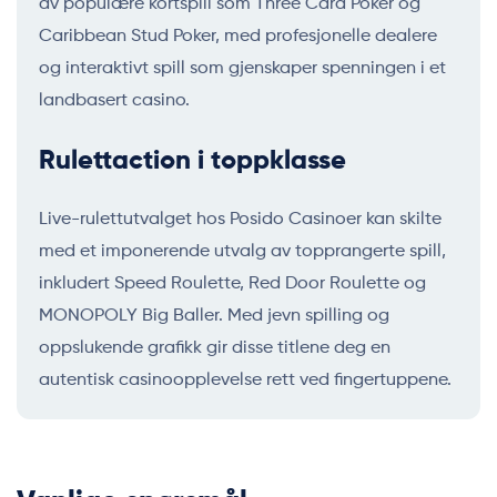
av populære kortspill som Three Card Poker og
Caribbean Stud Poker, med profesjonelle dealere
og interaktivt spill som gjenskaper spenningen i et
landbasert casino.
Rulettaction i toppklasse
Live-rulettutvalget hos Posido Casinoer kan skilte
med et imponerende utvalg av topprangerte spill,
inkludert Speed Roulette, Red Door Roulette og
MONOPOLY Big Baller. Med jevn spilling og
oppslukende grafikk gir disse titlene deg en
autentisk casinoopplevelse rett ved fingertuppene.