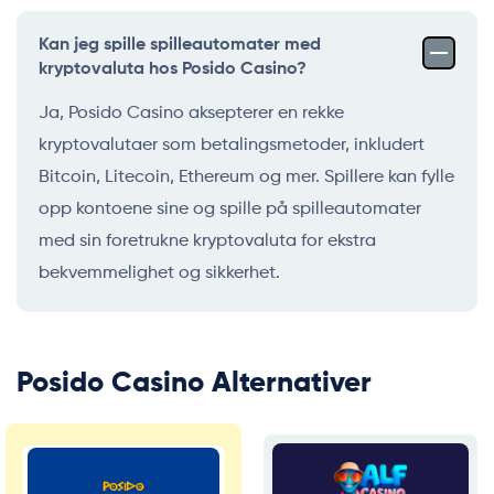
Kan jeg spille spilleautomater med
kryptovaluta hos Posido Casino?
Ja, Posido Casino aksepterer en rekke
kryptovalutaer som betalingsmetoder, inkludert
Bitcoin, Litecoin, Ethereum og mer. Spillere kan fylle
opp kontoene sine og spille på spilleautomater
med sin foretrukne kryptovaluta for ekstra
bekvemmelighet og sikkerhet.
Posido Casino Alternativer