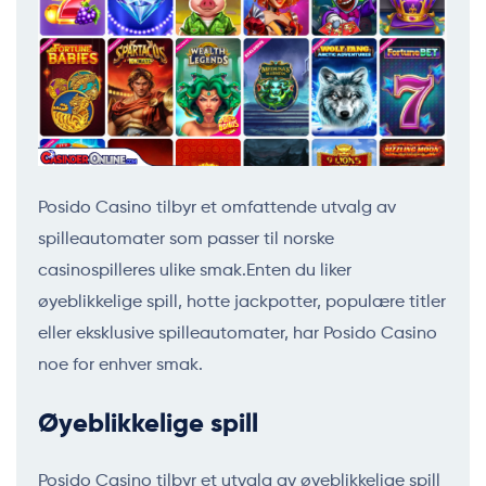
Posido Casino tilbyr et omfattende utvalg av
spilleautomater som passer til norske
casinospilleres ulike smak.Enten du liker
øyeblikkelige spill, hotte jackpotter, populære titler
eller eksklusive spilleautomater, har Posido Casino
noe for enhver smak.
Øyeblikkelige spill
Posido Casino tilbyr et utvalg av øyeblikkelige spill