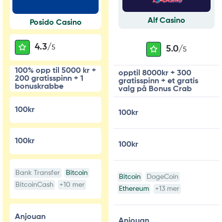
Alf Casino
Posido Casino
4.3/
5
5.0/
5
100% opp til 5000 kr +
opptil 8000kr + 300
200 gratisspinn + 1
gratisspinn + et gratis
bonuskrabbe
valg på Bonus Crab
100kr
100kr
100kr
100kr
Bank Transfer
Bitcoin
Bitcoin
DogeCoin
BitcoinCash
+10 mer
Ethereum
+13 mer
Anjouan
Anjouan