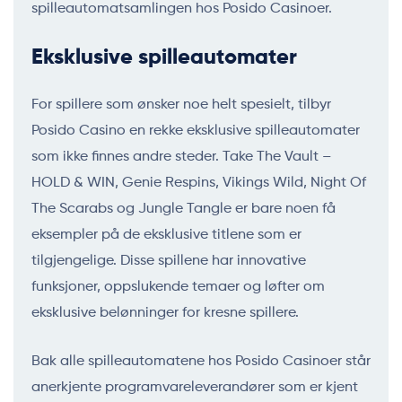
spilleautomatsamlingen hos Posido Casinoer.
Eksklusive spilleautomater
For spillere som ønsker noe helt spesielt, tilbyr
Posido Casino en rekke eksklusive spilleautomater
som ikke finnes andre steder. Take The Vault –
HOLD & WIN, Genie Respins, Vikings Wild, Night Of
The Scarabs og Jungle Tangle er bare noen få
eksempler på de eksklusive titlene som er
tilgjengelige. Disse spillene har innovative
funksjoner, oppslukende temaer og løfter om
eksklusive belønninger for kresne spillere.
Bak alle spilleautomatene hos Posido Casinoer står
anerkjente programvareleverandører som er kjent