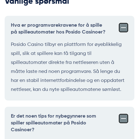
Vanlige spørsmål
Hva er programvarekravene for å spille
på spilleautomater hos Posido Casinoer?
Posido Casino tilbyr en plattform for øyeblikkelig
spill, slik at spillere kan få tilgang til
spilleautomater direkte fra nettleseren uten å
måtte laste ned noen programvare. Så lenge du
har en stabil internettforbindelse og en oppdatert
nettleser, kan du nyte spilleautomatene sømløst.
Er det noen tips for nybegynnere som
spiller spilleautomater på Posido
Casinoer?