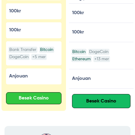
100kr
100kr
100kr
100kr
Bank Transfer
Bitcoin
Bitcoin
DogeCoin
DogeCoin
+5 mer
Ethereum
+13 mer
Anjouan
Anjouan
Besøk Casino
Besøk Casino