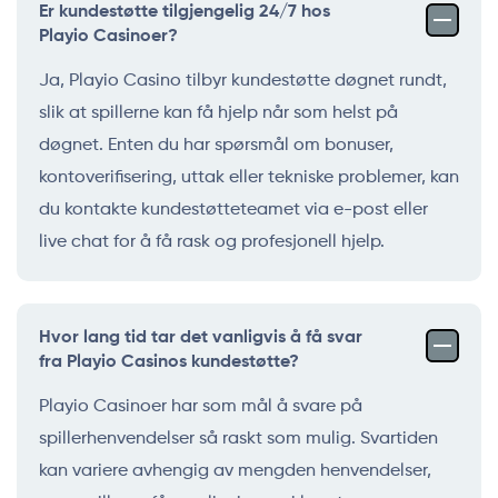
Er kundestøtte tilgjengelig 24/7 hos
Playio Casinoer?
Ja, Playio Casino tilbyr kundestøtte døgnet rundt,
slik at spillerne kan få hjelp når som helst på
døgnet. Enten du har spørsmål om bonuser,
kontoverifisering, uttak eller tekniske problemer, kan
du kontakte kundestøtteteamet via e-post eller
live chat for å få rask og profesjonell hjelp.
Hvor lang tid tar det vanligvis å få svar
fra Playio Casinos kundestøtte?
Playio Casinoer har som mål å svare på
spillerhenvendelser så raskt som mulig. Svartiden
kan variere avhengig av mengden henvendelser,