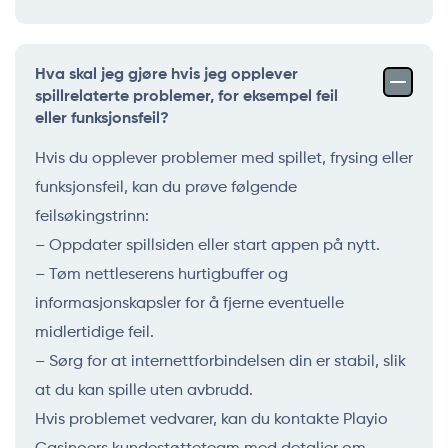
Hva skal jeg gjøre hvis jeg opplever
spillrelaterte problemer, for eksempel feil
eller funksjonsfeil?
Hvis du opplever problemer med spillet, frysing eller
funksjonsfeil, kan du prøve følgende
feilsøkingstrinn:
– Oppdater spillsiden eller start appen på nytt.
– Tøm nettleserens hurtigbuffer og
informasjonskapsler for å fjerne eventuelle
midlertidige feil.
– Sørg for at internettforbindelsen din er stabil, slik
at du kan spille uten avbrudd.
Hvis problemet vedvarer, kan du kontakte Playio