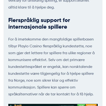
verktøy for ansvarlig spilling, er supportteamet
alltid klare til å hjelpe deg.
Flerspråklig support for
internasjonale spillere
For å imøtekomme den mangfoldige spillerbasen
tilbyr Playio Casino flerspråklig kundestøtte, noe
som gjør det lettere for spillere fra ulike regioner å
kommunisere effektivt. Selv om det primære
kundestøttespråket er engelsk, kan norsktalende
kundestøtte være tilgjengelig for å hjelpe spillere
fra Norge, noe som sikrer klar og effektiv
kommunikasjon. Spillere kan spørre om
språkalternativer når de tar kontakt for å få hjelp.