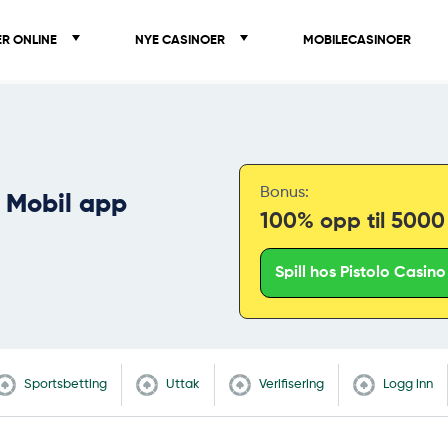
R ONLINE
NYE CASINOER
MOBILECASINOER
Bonus:
o Mobil app
100% opp til 5000
Spill hos Pistolo Casino
Sportsbetting
Uttak
Verifisering
Logg inn