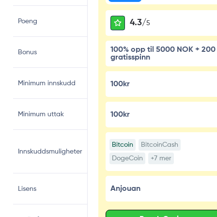
Poeng
4.3/
5
100% opp til 5000 NOK + 200
Bonus
gratisspinn
Minimum innskudd
100kr
Minimum uttak
100kr
Bitcoin
BitcoinCash
Innskuddsmuligheter
DogeCoin
+7 mer
Anjouan
Lisens