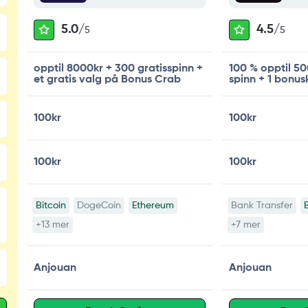
5.0/
4.5/
5
5
opptil 8000kr + 300 gratisspinn +
100 % opptil 5
et gratis valg på Bonus Crab
spinn + 1 bonu
100kr
100kr
100kr
100kr
Bitcoin
DogeCoin
Ethereum
Bank Transfer
+13 mer
+7 mer
Anjouan
Anjouan