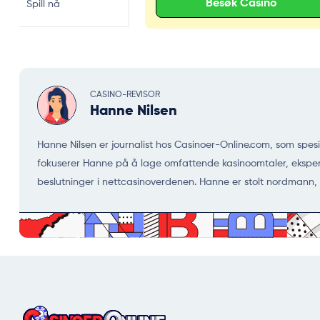
Besøk Casino
Spill nå
CASINO-REVISOR
Hanne Nilsen
Hanne Nilsen er journalist hos Casinoer-Online.com, som spes
fokuserer Hanne på å lage omfattende kasinoomtaler, ekspertg
beslutninger i nettcasinoverdenen. Hanne er stolt nordmann, o