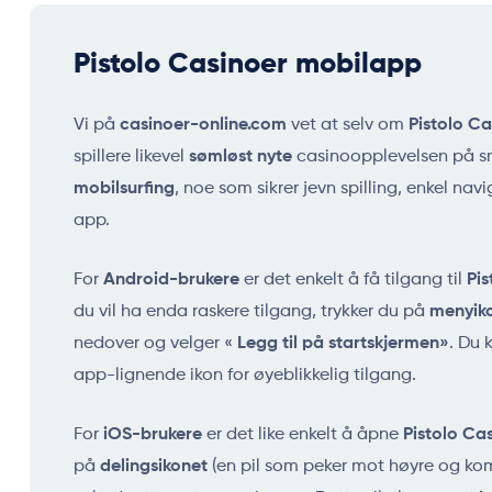
Pistolo Casinoer mobilapp
Vi på
casinoer-online.com
vet at selv om
Pistolo Ca
spillere likevel
sømløst nyte
casinoopplevelsen på sma
mobilsurfing
, noe som sikrer jevn spilling, enkel nav
app.
For
Android-brukere
er det enkelt å få tilgang til
Pis
du vil ha enda raskere tilgang, trykker du på
menyik
nedover og velger «
Legg til på startskjermen»
. Du 
app-lignende ikon for øyeblikkelig tilgang.
For
iOS-brukere
er det like enkelt å åpne
Pistolo Ca
på
delingsikonet
(en pil som peker mot høyre og kom