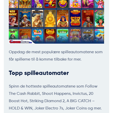
Oppdag de mest populære spilleautomatene som
får spillerne til å komme tilbake for mer.
Topp spilleautomater
Spinn de hotteste spilleautomatene som Follow
The Cash Rabbit, Shoot Happens, Invictus, 20
Boost Hot, Striking Diamond 2, A BIG CATCH –
HOLD & WIN, Joker Electro 7s, Joker Coins og mer.