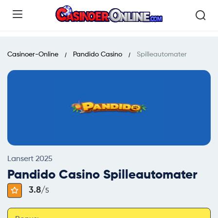
Casinoer-Online
Pandido Casino
Spilleautomater
Lansert 2025
Pandido Casino Spilleautomater
3.8/
5