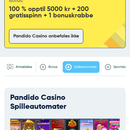
Bonus:
100 % opptil 5000 kr + 200
gratisspinn + 1 bonuskrabbe
Pandido Casino anbefales ikke
Anmeldelse
Bonus
Spilleautomater
Sportsbett
Pandido Casino
Spilleautomater