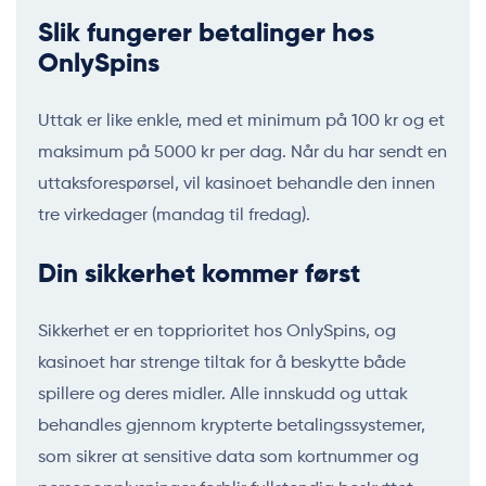
Slik fungerer betalinger hos
OnlySpins
Uttak er like enkle, med et minimum på 100 kr og et
maksimum på 5000 kr per dag. Når du har sendt en
uttaksforespørsel, vil kasinoet behandle den innen
tre virkedager (mandag til fredag).
Din sikkerhet kommer først
Sikkerhet er en topprioritet hos OnlySpins, og
kasinoet har strenge tiltak for å beskytte både
spillere og deres midler. Alle innskudd og uttak
behandles gjennom krypterte betalingssystemer,
som sikrer at sensitive data som kortnummer og