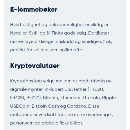
E-lommebøker
Hvis hastighet og bekvemmelighet er viktig, er
Neteller, Skrill og MiFinity gode valg. De tillater
nesten øyeblikkelige innskudd og smidige uttak,
perfekt for spillere som spiller ofte.
Kryptovalutaer
Kryptofans kan velge mellom et bredt utvalg av
digitale mynter, inkludert USDTether (TRC20,
ERC20, BEP20), Bitcoin, Ethereum, Litecoin, Ripple,
USDCoin, Bitcoin Cash og Cardano. Disse
metodene er verdsatt for sine raske overføringer,
personvern og globale fleksibilitet.