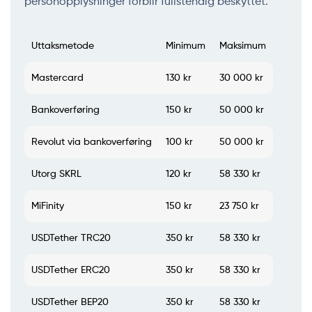
personopplysninger forblir fullstendig beskyttet.
Uttaksmetode
Minimum
Maksimum
Mastercard
130 kr
30 000 kr
Bankoverføring
150 kr
50 000 kr
Revolut via bankoverføring
100 kr
50 000 kr
Utorg SKRL
120 kr
58 330 kr
MiFinity
150 kr
23 750 kr
USDTether TRC20
350 kr
58 330 kr
USDTether ERC20
350 kr
58 330 kr
USDTether BEP20
350 kr
58 330 kr