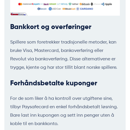
Bankkort og overføringer
Spillere som foretrekker tradisjonelle metoder, kan
bruke Visa, Mastercard, bankoverføring eller
Revolut via bankoverføring. Disse alternativene er
trygge, kjente og har stor tillit blant norske spillere.
Forhåndsbetalte kuponger
For de som liker å ha kontroll over utgiftene sine,
tilbyr Paysafecard en enkel forhåndsbetalt løsning.
Bare last inn kupongen og sett inn penger uten å
koble til en bankkonto.