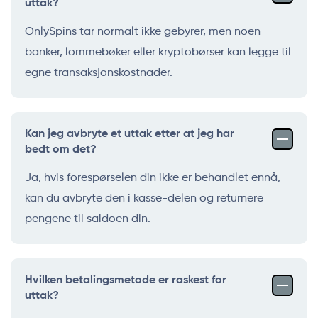
uttak?
OnlySpins tar normalt ikke gebyrer, men noen
banker, lommebøker eller kryptobørser kan legge til
egne transaksjonskostnader.
Kan jeg avbryte et uttak etter at jeg har
bedt om det?
Ja, hvis forespørselen din ikke er behandlet ennå,
kan du avbryte den i kasse-delen og returnere
pengene til saldoen din.
Hvilken betalingsmetode er raskest for
uttak?