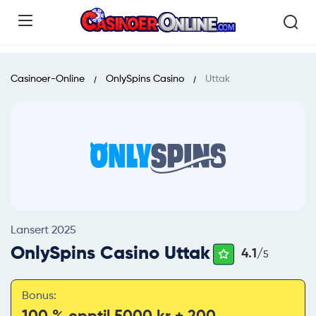
Casinoer-Online
OnlySpins Casino
Uttak
Lansert 2025
OnlySpins Casino Uttak
4.1/
5
Bonus: