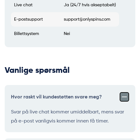
Live chat
Ja (24/7 hvis akseptabelt)
E-postsupport
support@onlyspins.com
Billettsystem
Nei
Vanlige spørsmål
Hvor raskt vil kundestøtten svare meg?
Svar på live chat kommer umiddelbart, mens svar
på e-post vanligvis kommer innen få timer.