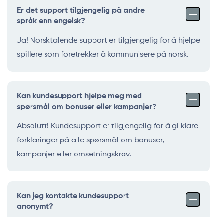
Er det support tilgjengelig på andre
språk enn engelsk?
Ja! Norsktalende support er tilgjengelig for å hjelpe
spillere som foretrekker å kommunisere på norsk.
Kan kundesupport hjelpe meg med
spørsmål om bonuser eller kampanjer?
Absolutt! Kundesupport er tilgjengelig for å gi klare
forklaringer på alle spørsmål om bonuser,
kampanjer eller omsetningskrav.
Kan jeg kontakte kundesupport
anonymt?