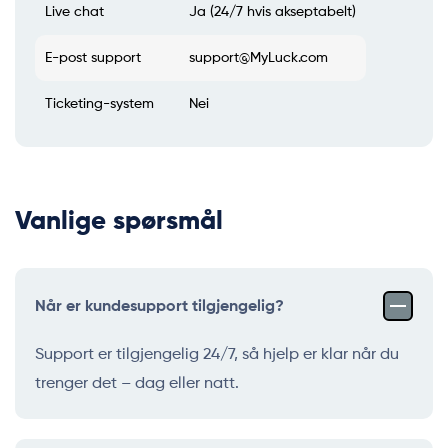
Live chat
Ja (24/7 hvis akseptabelt)
E-post support
support@MyLuck.com
Ticketing-system
Nei
Vanlige spørsmål
Når er kundesupport tilgjengelig?
Support er tilgjengelig 24/7, så hjelp er klar når du
trenger det – dag eller natt.